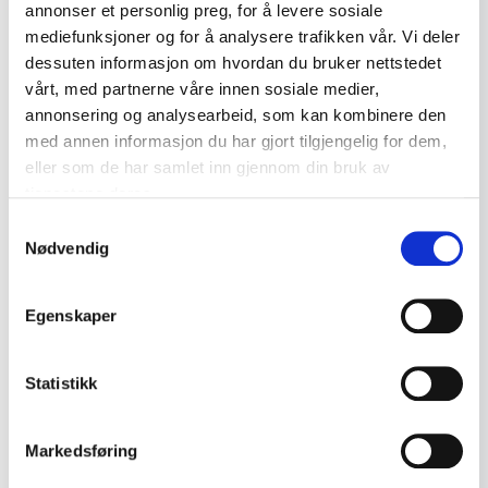
Smykker
0
annonser et personlig preg, for å levere sosiale
mediefunksjoner og for å analysere trafikken vår. Vi deler
Gull smykker
Reklame og samleobjekter
14
dessuten informasjon om hvordan du bruker nettstedet
Vintage kjeksboks – Oscar Andersen ca. 1930–50 - Sjelden
vårt, med partnerne våre innen sosiale medier,
Sølv smykker
17
reklameboks
annonsering og analysearbeid, som kan kombinere den
kr 2 800
Diverse
2
med annen informasjon du har gjort tilgjengelig for dem,
eller som de har samlet inn gjennom din bruk av
Porselen
7
Legg til i handlekurv
tjenestene deres.
Gamle leker
16
Samtykkevalg
Nødvendig
Reklame og samleobjekter
18
Emaljeskilt og Blikkskilt
1
Norsk porselen
Egenskaper
Rektangulært serveringsfat fra Porsgrunn Porselen,
Maritime gjenstander
9
stråmønster
Norsk glass
2
Statistikk
kr 1 200
Vintage kamera og foto
3
Legg til i handlekurv
utstyr
Markedsføring
Mynter og sedler
7