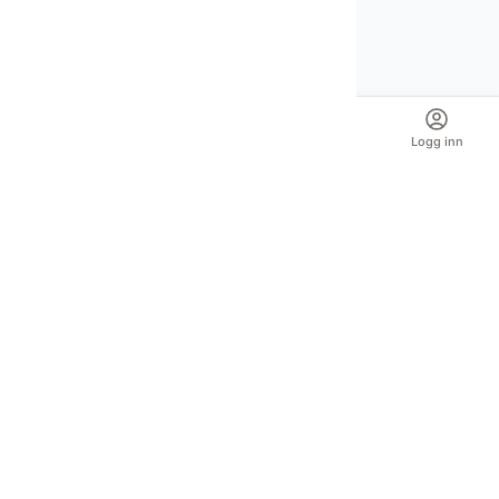
Auksjoner
Nettbutikk
Spør Oba
Logg inn
Din pålitelige kilde for autentiske antikviteter og
kvalitetsbrukte gjenstander. Vi formidler historiens
skatter med lidenskap og ekspertise.