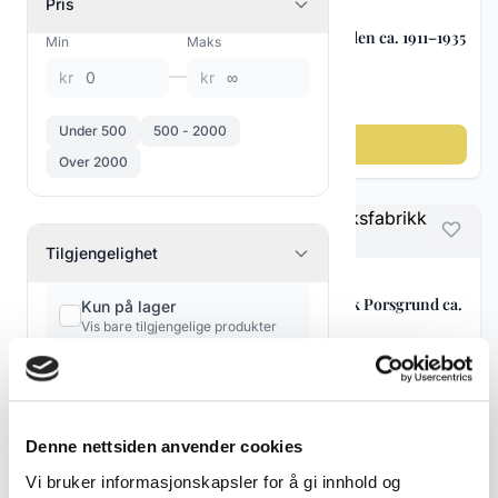
Pris
Porselen
Eggoppsats med eggeglass – Porsgrunn Porselen ca. 1911–1935
Vintage & antikke
Min
Maks
2
trefigurer
—
kr
kr
kr 1 800
Glass figurer
1
Under 500
500 - 2000
Keramikk & Porselen
Legg til i handlekurv
0
Over 2000
Figgjo / Egersund
3
Svensk keramikk
3
Tilgjengelighet
Norsk porselen
13
Reklame og samleobjekter
Liten kjeksboks – Oscar Andersen kjeksfabrikk Porsgrund ca.
Kun på lager
Diverse keramikk og
1930–50
2
Vis bare tilgjengelige produkter
porselen
kr 850
Sølv & Metall
0
Legg til i handlekurv
Skrap sølv bulk ordre
1
Vis 6 produkter
Denne nettsiden anvender cookies
Dekorativ Kunst
4
Vi bruker informasjonskapsler for å gi innhold og