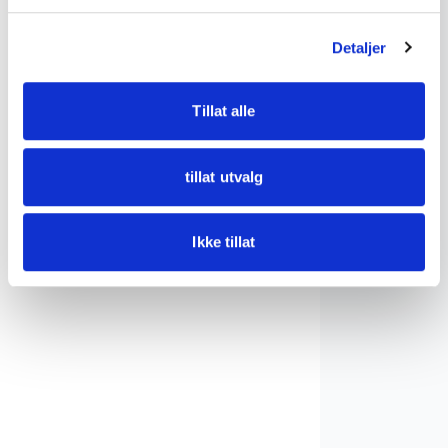
Slire kniver / Kniver
15
Detaljer
Kunst
6
Vintage / Retro
2
Tillat alle
Julepynt
1
tillat utvalg
Samleobjekter
21
Militaria samlerobjekter
2
Ikke tillat
Bøker / Postkort / Frimerker
1
Bøker
1
Postkort
3
Klokke og Lommeur
3
Armbåndsur
5