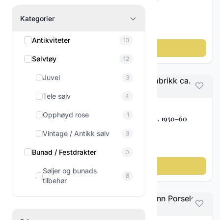
Porsgrunn Porselen – Figur med To Pingviner
Kategorier
kr 1 200
Antikviteter
13
Legg til i handlekurv
Sølvtøy
12
Juvel
3
Tele sølv
4
Norsk porselen
Opphøyd rose
1
Kaffeservice – Porsgrunds Porselensfabrikk ca. 1950–60
Vintage / Antikk sølv
3
kr 365
Bunad / Festdrakter
0
Legg til i handlekurv
Søljer og bunads
8
tilbehør
Figurer & dekor
3
Porselen figurer
23