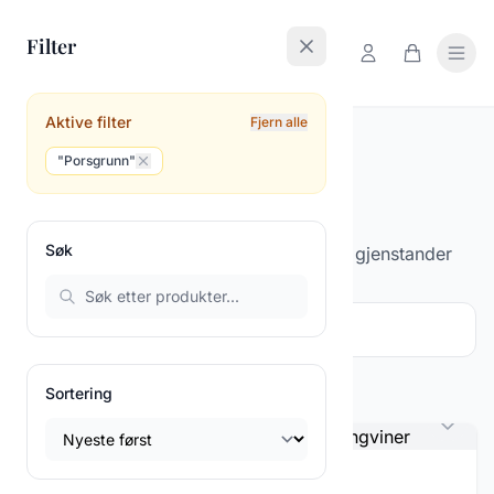
Filter
Aktive filter
Fjern alle
Hjem
Produkter
"Porsgrunn"
Produkter
Søk
Utforsk vårt utvalg av antikke og brukte gjenstander
Filter og sortering
1
Viser
1-6
av
6
produkter
Sortering
Porselen figurer