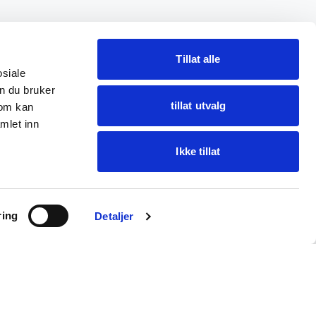
Tillat alle
osiale
n du bruker
tillat utvalg
som kan
mlet inn
Ikke tillat
Spør Oba
ring
Finn varer · få hjelp
Detaljer