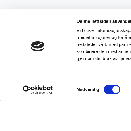
Reklame og samleobjekter
18
Emaljeskilt og Blikkskilt
1
Denne nettsiden anvende
Maritime gjenstander
9
Vi bruker informasjonskapsl
mediefunksjoner og for å a
Norsk glass
2
nettstedet vårt, med part
Vintage kamera og foto utstyr
3
kombinere den med annen in
gjennom din bruk av tjene
Mynter og sedler
7
Slire kniver / Kniver
15
Kunst
6
Samtykkevalg
Nødvendig
Vintage / Retro
2
Julepynt
1
Samleobjekter
21
Militaria samlerobjekter
2