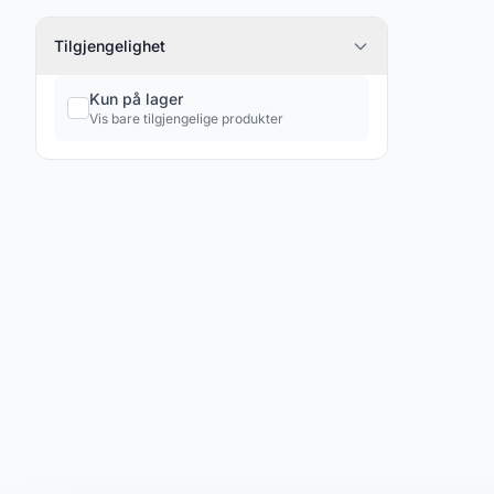
Svensk keramikk
3
Tilgjengelighet
Norsk porselen
13
Diverse keramikk og porselen
2
Kun på lager
Vis bare tilgjengelige produkter
Sølv & Metall
0
Skrap sølv bulk ordre
1
Dekorativ Kunst
4
Smykker
0
Gull smykker
14
Sølv smykker
17
Diverse
2
Porselen
7
Gamle leker
16