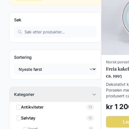
Søk
Sortering
Norsk porse
Freia kake
ca. 1995
Dekorativt 
Porselen med
Kategorier
produsert ca
kr 1 2
Antikviteter
13
Sølvtøy
12
Le
Juvel
3