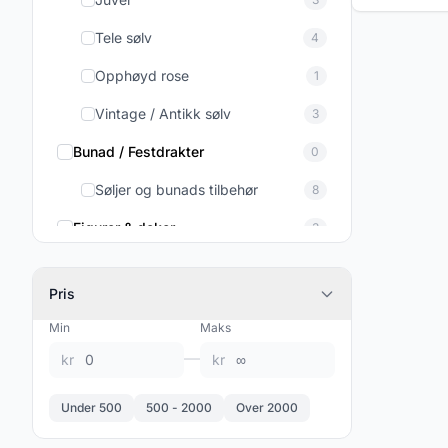
Tele sølv
4
Opphøyd rose
1
Vintage / Antikk sølv
3
Bunad / Festdrakter
0
Søljer og bunads tilbehør
8
Figurer & dekor
3
Porselen figurer
23
Pris
Vintage & antikke trefigurer
2
Min
Maks
Glass figurer
1
—
kr
kr
Keramikk & Porselen
0
Under 500
500 - 2000
Over 2000
Figgjo / Egersund
3