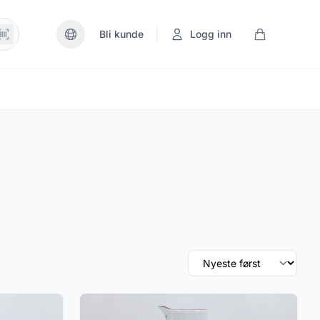
|
Bli kunde
Logg inn