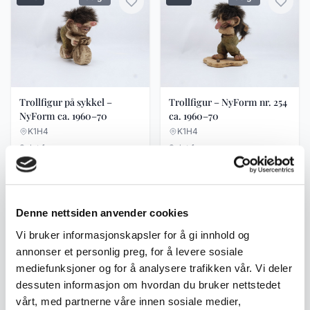
Trollfigur på sykkel –
Trollfigur – NyForm nr. 254
NyForm ca. 1960–70
ca. 1960–70
K1H4
K1H4
Solgt for
Solgt for
kr 175
kr 150
4 bud
3 bud
#23
Solgt
#28
Solgt
Denne nettsiden anvender cookies
Vi bruker informasjonskapsler for å gi innhold og
annonser et personlig preg, for å levere sosiale
mediefunksjoner og for å analysere trafikken vår. Vi deler
dessuten informasjon om hvordan du bruker nettstedet
vårt, med partnerne våre innen sosiale medier,
Syltetøyskje i sølv 925 –