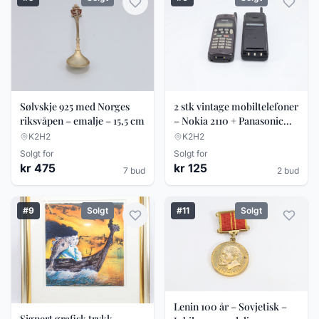
Sølvskje 925 med Norges
2 stk vintage mobiltelefoner
riksvåpen – emalje – 15,5 cm
– Nokia 2110 + Panasonic
(90-tallet)
K2H2
K2H2
Solgt for
Solgt for
kr 475
kr 125
7 bud
2 bud
#9
Solgt
#11
Solgt
Lenin 100 år – Sovjetisk –
Signert grafisk trykk –