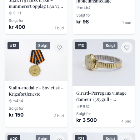
Jubileumsmedalje
nummerert opplag (130/170)
m4h4
– innrammet
K1H1
Solgt for
Solgt for
kr 98
1 bud
kr 400
1 bud
#12
Solgt
#13
Solgt
Stalin-medalje – Sovjetisk –
Girard-Perregaux vintage
Krigsfortjeneste
dameur i 585 gull –
m4h4
mekanisk klokke
K1H2
Solgt for
Solgt for
kr 150
3 bud
kr 3 500
4 bud
#20
Solgt
#21
Solgt