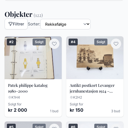
Objekter
(122)
Filtrer
Sorter:
#2
Solgt
#4
Solgt
Antikt postkort Levanger
Patek philippe katalog
jernbanestasjon 1924 –
1980-2000
togmotiv – B. Thurn-
K2H2
K1H4
Paulsen
Solgt for
Solgt for
kr 150
kr 2 000
3 bud
1 bud
#5
Solgt
#6
Solgt