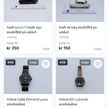
Saab 92001 Ursaab 1947
Saab 96 1964 modellbil på
modellbil på sokkel
sokkel
K1H2
K1H2
Solgt for
Solgt for
kr 250
kr 150
7 bud
3 bud
#38
Solgt
#39
Solgt
Orient Light Powered 4000
Orient KD 21 Jewels
armbåndsur
armbåndsur