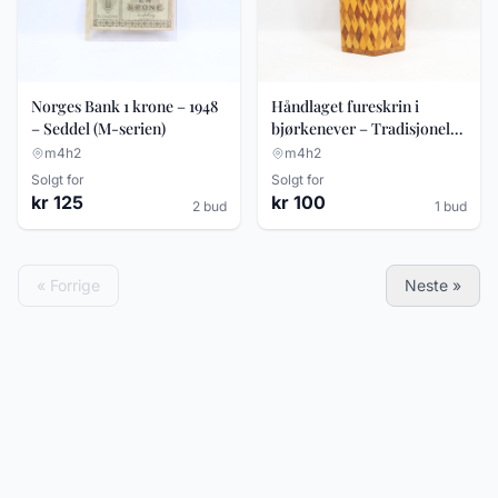
Norges Bank 1 krone – 1948
Håndlaget fureskrin i
– Seddel (M-serien)
bjørkenever – Tradisjonelt
folkehåndverk –
m4h2
m4h2
Geometrisk mønster
Solgt for
Solgt for
kr 125
kr 100
2 bud
1 bud
« Forrige
Neste »