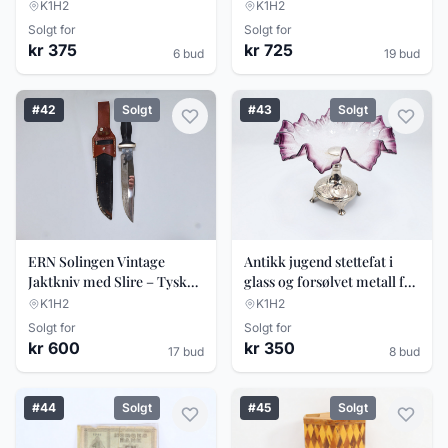
K1H2
K1H2
Solgt for
Solgt for
kr 375
kr 725
6 bud
19 bud
#42
Solgt
#43
Solgt
ERN Solingen Vintage
Antikk jugend stettefat i
Jaktkniv med Slire – Tysk
glass og forsølvet metall fra
Kvalitetskniv – 33 cm
første halvdel av 1900
K1H2
K1H2
Solgt for
Solgt for
kr 600
kr 350
17 bud
8 bud
#44
Solgt
#45
Solgt