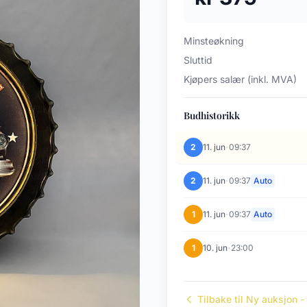
Minsteøkning
Sluttid
Kjøpers salær (inkl. MVA)
Budhistorikk
·
2
11. jun
09:37
·
2
11. jun
09:37
Auto
·
1
11. jun
09:37
Auto
·
1
10. jun
23:00
Tilbake til Ny auksjon -