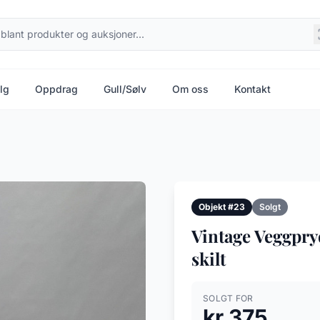
lg
Oppdrag
Gull/Sølv
Om oss
Kontakt
Objekt #23
Solgt
Vintage Veggpry
skilt
SOLGT FOR
kr 375