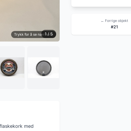
← Forrige objekt
#21
1 / 5
Trykk for å se nærmere
 flaskekork med