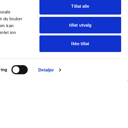
Tillat alle
osiale
n du bruker
tillat utvalg
som kan
mlet inn
Ikke tillat
Spør Oba
ring
Finn varer · få hjelp
Detaljer