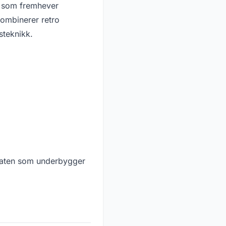
ys som fremhever
kombinerer retro
steknikk.
rflaten som underbygger