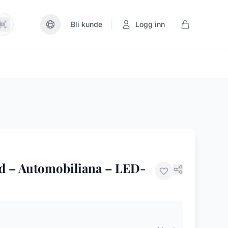
|
Bli kunde
Logg inn
d – Automobiliana – LED-