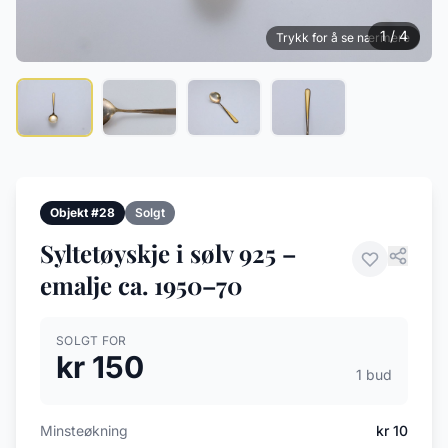
1 / 4
Trykk for å se nærmere
Objekt #28
Solgt
Syltetøyskje i sølv 925 –
emalje ca. 1950–70
SOLGT FOR
kr 150
1 bud
Minsteøkning
kr 10