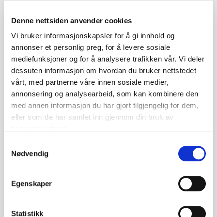
Elegant syltetøyskje i sterling sølv med
Denne nettsiden anvender cookies
dekorativt skaft prydet med gul emalje. Skjeen
Vi bruker informasjonskapsler for å gi innhold og
har et rent og tidstypisk design med avrundet
annonser et personlig preg, for å levere sosiale
skjehode og enkel, stilisert dekor som gir et
mediefunksjoner og for å analysere trafikken vår. Vi deler
klassisk nordisk uttrykk.
dessuten informasjon om hvordan du bruker nettstedet
vårt, med partnerne våre innen sosiale medier,
annonsering og analysearbeid, som kan kombinere den
En fin bruksgjenstand som også egner seg godt
med annen informasjon du har gjort tilgjengelig for dem,
eller som de har samlet inn gjennom din bruk av
for samlere av emaljert sølv.
tjenestene deres.
Samtykkevalg
Spesifikasjoner:
Nødvendig
- Materiale: Sølv (925 sterling) med emalje
- Produsent: (mestermerke "T")
Egenskaper
- Type: Syltetøyskje
- Datering: ca. 1950–70
- Mål: ca. 12 cm lengde
Statistikk