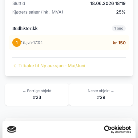
Sluttid
18.06.2026 18:19
Kjøpers salær (inkl. MVA)
25%
Budhistorikk
1 bud
·
1
18. jun
17:04
kr 150
Tilbake til Ny auksjon - Mai/Juni
← Forrige objekt
Neste objekt →
#23
#29
Beskrivelse