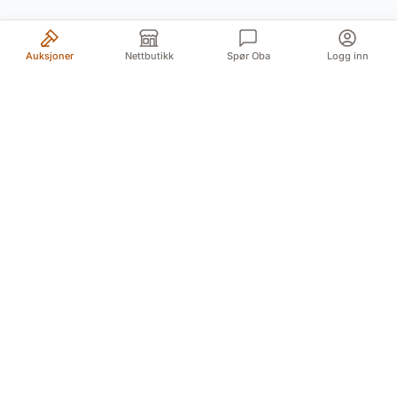
Auksjoner
Nettbutikk
Spør Oba
Logg inn
Din pålitelige kilde for autentiske antikviteter og
kvalitetsbrukte gjenstander. Vi formidler historiens
skatter med lidenskap og ekspertise.
Myren 5A, 3718 Skien (For GPS Myren 12)