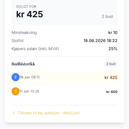
SOLGT FOR
kr 425
2 bud
Minsteøkning
kr 10
Sluttid
18.06.2026 18:22
Kjøpers salær (inkl. MVA)
25%
Budhistorikk
2 bud
·
2
18. jun
08:12
kr 425
·
1
11. jun
10:28
kr 400
Tilbake til Ny auksjon - Mai/Juni