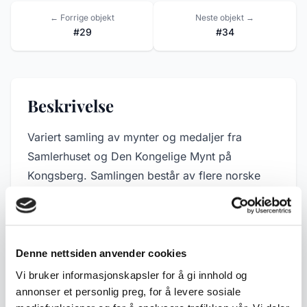
← Forrige objekt
Neste objekt →
#29
#34
Beskrivelse
Variert samling av mynter og medaljer fra
Samlerhuset og Den Kongelige Mynt på
Kongsberg. Samlingen består av flere norske
minnemynt i originale etuier, blant annet 5
kroner 1975-utgivelser med tilhørende
informasjon, samt ulike moderne samlermynter
og medaljer.
Denne nettsiden anvender cookies
Vi bruker informasjonskapsler for å gi innhold og
I tillegg inngår flere dekorative og tematiske
annonser et personlig preg, for å levere sosiale