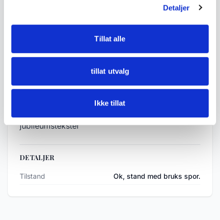
enkelte forsølvede/forgylte)
Detaljer
- Produsent: Den Kongelige Mynt, Samlerhuset
m.fl.
Tillat alle
- Type: Samlermynter og medaljer
- Datering: Ca. 1970–2010
- Mål: Varierende
tillat utvalg
- Tilstand: Brukt stand med normale bruksspor
- Merking: Bl.a. «5 KRONER 1975», «Den
Ikke tillat
Kongelige Mynt Kongsberg», diverse motiv- og
jubileumstekster
DETALJER
Tilstand
Ok, stand med bruks spor.