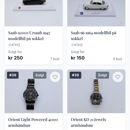
Saab 92001 Ursaab 1947
Saab 96 1964 modellbil på
modellbil på sokkel
sokkel
K1H2
K1H2
Solgt for
Solgt for
kr 250
kr 150
7 bud
3 bud
#38
Solgt
#39
Solgt
Orient Light Powered 4000
Orient KD 21 Jewels
armbåndsur
armbåndsur