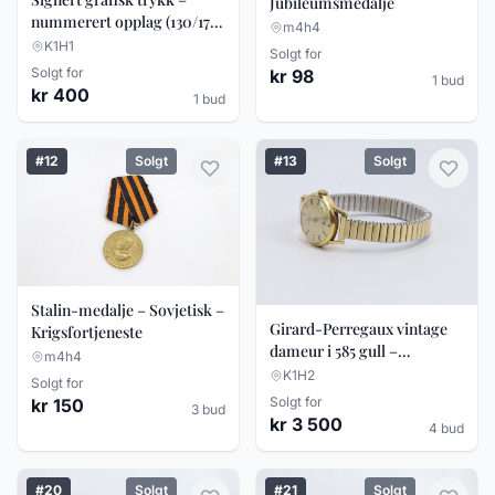
Jubileumsmedalje
nummerert opplag (130/170)
m4h4
– innrammet
K1H1
Solgt for
Solgt for
kr 98
1 bud
kr 400
1 bud
#12
Solgt
#13
Solgt
Stalin-medalje – Sovjetisk –
Girard-Perregaux vintage
Krigsfortjeneste
dameur i 585 gull –
m4h4
mekanisk klokke
K1H2
Solgt for
Solgt for
kr 150
3 bud
kr 3 500
4 bud
#20
Solgt
#21
Solgt