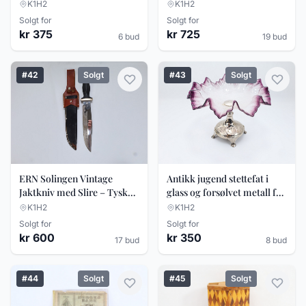
K1H2
K1H2
Solgt for
Solgt for
kr 375
kr 725
6 bud
19 bud
#42
Solgt
#43
Solgt
ERN Solingen Vintage
Antikk jugend stettefat i
Jaktkniv med Slire – Tysk
glass og forsølvet metall fra
Kvalitetskniv – 33 cm
første halvdel av 1900
K1H2
K1H2
Solgt for
Solgt for
kr 600
kr 350
17 bud
8 bud
#44
Solgt
#45
Solgt