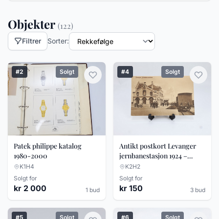
Objekter
(122)
Filtrer
Sorter:
#2
Solgt
#4
Solgt
Antikt postkort Levanger
Patek philippe katalog
jernbanestasjon 1924 –
1980-2000
togmotiv – B. Thurn-
K2H2
K1H4
Paulsen
Solgt for
Solgt for
kr 150
kr 2 000
3 bud
1 bud
#5
Solgt
#6
Solgt