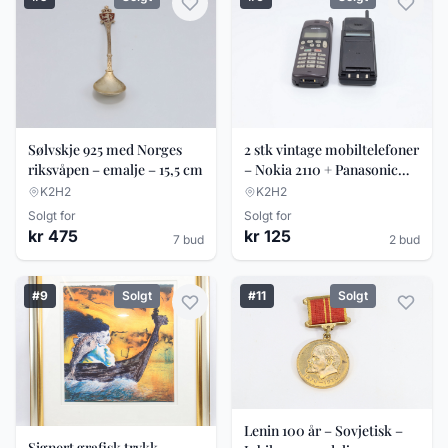
Sølvskje 925 med Norges
2 stk vintage mobiltelefoner
riksvåpen – emalje – 15,5 cm
– Nokia 2110 + Panasonic
(90-tallet)
K2H2
K2H2
Solgt for
Solgt for
kr 475
kr 125
7 bud
2 bud
#9
Solgt
#11
Solgt
Lenin 100 år – Sovjetisk –
Signert grafisk trykk –