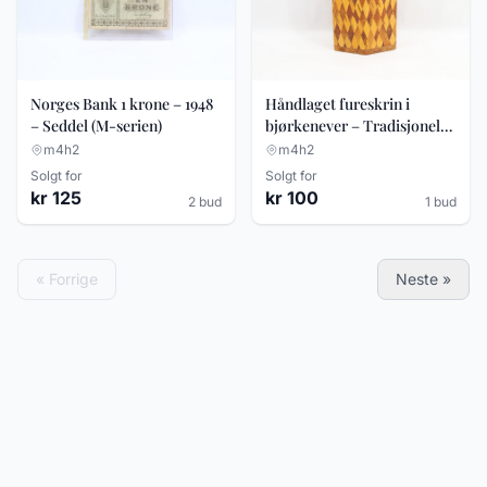
Norges Bank 1 krone – 1948
Håndlaget fureskrin i
– Seddel (M-serien)
bjørkenever – Tradisjonelt
folkehåndverk –
m4h2
m4h2
Geometrisk mønster
Solgt for
Solgt for
kr 125
kr 100
2 bud
1 bud
« Forrige
Neste »