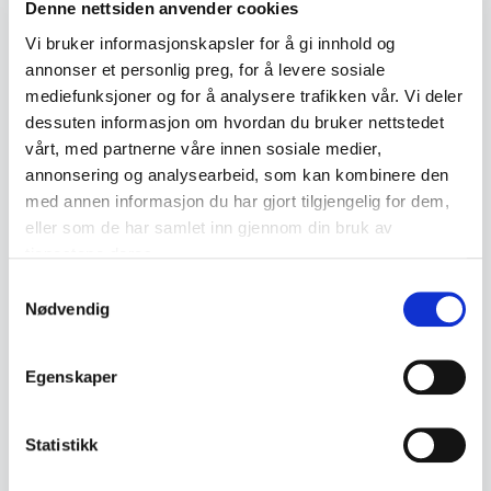
Tredimensjonalt reklameskilt for Carlsberg Beer,
Denne nettsiden anvender cookies
utformet som bunnen av en tradisjonell øltønne.
Vi bruker informasjonskapsler for å gi innhold og
Skiltet er produsert i glassfiber med relieffdekor
annonser et personlig preg, for å levere sosiale
mediefunksjoner og for å analysere trafikken vår. Vi deler
som viser Carlsberg-logoen, en kongekrone og
dessuten informasjon om hvordan du bruker nettstedet
humleranker. Overflaten er malt for å imitere
vårt, med partnerne våre innen sosiale medier,
mørkt treverk med metallbånd.
annonsering og analysearbeid, som kan kombinere den
med annen informasjon du har gjort tilgjengelig for dem,
• År: Slutten av 1900-tallet
eller som de har samlet inn gjennom din bruk av
• Materiale: Glassfiber
tjenestene deres.
• Opprinnelse: Danmark/Internasjonal
Samtykkevalg
Nødvendig
• Mål: Bredde 34,5 cm, dybde 7 cm
Tilstand: Normal bruksslitasje med enkelte
Egenskaper
merker i overflaten og patina. Oppheng på
baksiden er intakt. Se bilder for nærmere
Statistikk
vurdering.