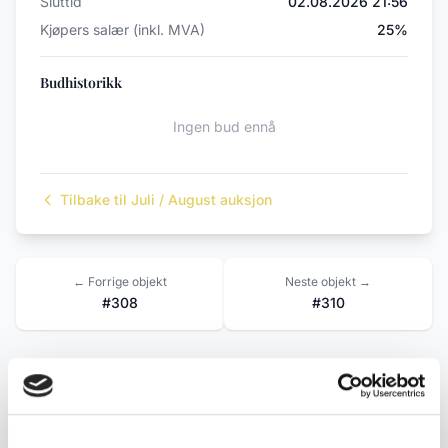
Sluttid
02.08.2026 21:56
Kjøpers salær (inkl. MVA)
25%
Budhistorikk
Ingen bud ennå
Tilbake til Juli / August auksjon
← Forrige objekt
Neste objekt →
#308
#310
Beskrivelse