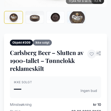
1 / 4
Trykk for å se nærmere
Objekt #309
Ikke solgt
Carlsberg Beer – Slutten av
1900-tallet – Tønnelokk
reklameskilt
IKKE SOLGT
—
Ingen bud
Minsteøkning
kr 10