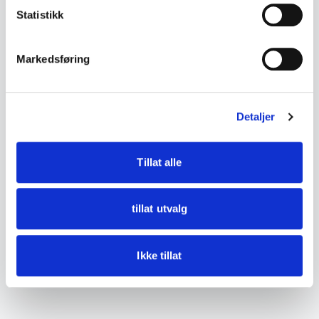
sprekker, kvister og ujevnheter i treverket som
Statistikk
en del av materialets karakter.
Markedsføring
Se bilder for detaljer.
Detaljer
DETALJER
Tilstand
God med bruksspor
Tillat alle
tillat utvalg
Ikke tillat