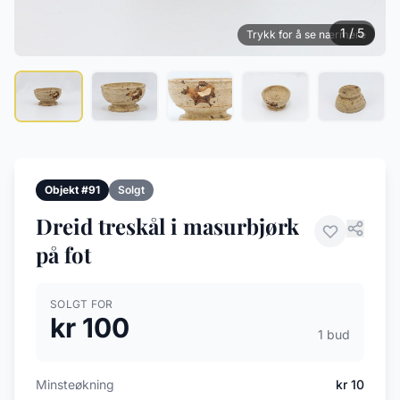
1 / 5
Trykk for å se nærmere
Objekt #91
Solgt
Dreid treskål i masurbjørk
på fot
SOLGT FOR
kr 100
1 bud
Minsteøkning
kr 10