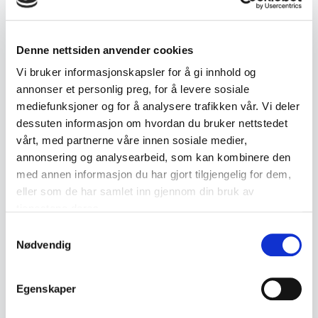
Dekorativ dreid treskål med vakker
masurstruktur og naturlige innslag i treverket.
Denne nettsiden anvender cookies
Vi bruker informasjonskapsler for å gi innhold og
• Dreid treskål på fot
annonser et personlig preg, for å levere sosiale
• Fremstår som masurbjørk
mediefunksjoner og for å analysere trafikken vår. Vi deler
• Naturlige kvister og struktur i treet
dessuten informasjon om hvordan du bruker nettstedet
• Lys utførelse med dekorativ årringtegning
vårt, med partnerne våre innen sosiale medier,
• Håndverksmessig utført
annonsering og analysearbeid, som kan kombinere den
• Ukjent alder
med annen informasjon du har gjort tilgjengelig for dem,
eller som de har samlet inn gjennom din bruk av
tjenestene deres.
• Mål:
Samtykkevalg
- Diameter ca. 9,2 cm
Nødvendig
- Høyde ca. 5,2 cm
Egenskaper
• Tilstand:
God stand med normale bruksspor. Naturlige