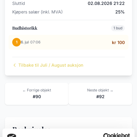
Sluttid
02.08.2026 21:22
Kjøpers salær (inkl. MVA)
25%
Budhistorikk
1 bud
·
1
6. jul
07:06
kr 100
Tilbake til Juli / August auksjon
← Forrige objekt
Neste objekt →
#90
#92
Beskrivelse