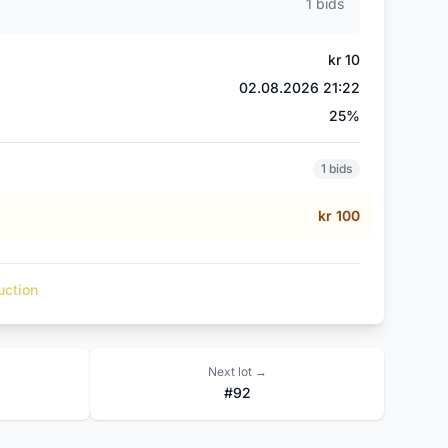
1 bids
kr 10
02.08.2026 21:22
)
25%
1 bids
kr 100
uction
Next lot →
#92