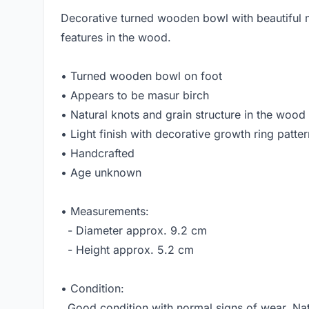
Decorative turned wooden bowl with beautiful m
features in the wood.
• Turned wooden bowl on foot
• Appears to be masur birch
• Natural knots and grain structure in the wood
• Light finish with decorative growth ring patter
• Handcrafted
• Age unknown
• Measurements:
- Diameter approx. 9.2 cm
- Height approx. 5.2 cm
• Condition:
Good condition with normal signs of wear. Nat