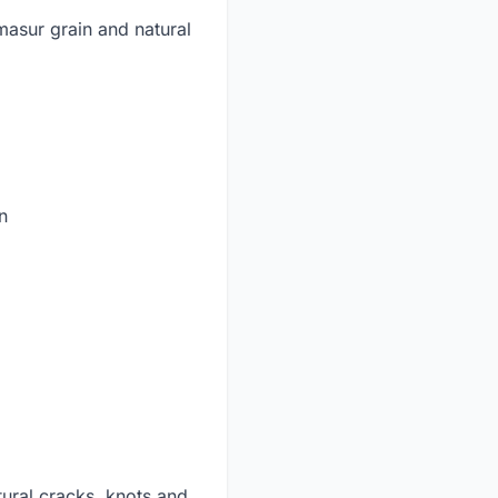
asur grain and natural
n
ural cracks, knots and