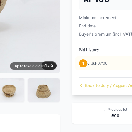
Minimum increment
End time
Buyer's premium (incl. VAT
Bid history
·
1
6. Jul
07:06
1 / 5
Tap to take a closer look
Back to July / August A
← Previous lot
#90