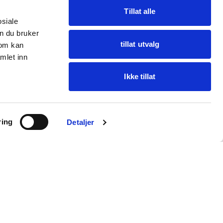
Tillat alle
osiale
n du bruker
tillat utvalg
som kan
mlet inn
Ikke tillat
Ask Oba
ring
Find items · get help
Detaljer