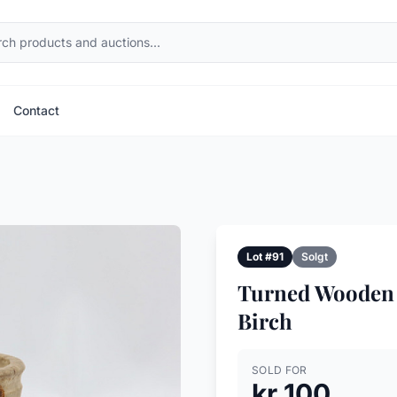
Contact
Lot #91
Solgt
Turned Wooden 
Birch
SOLD FOR
kr 100