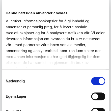
Eldre Kodak Brownie Six-20 Model D
Denne nettsiden anvender cookies
bokskamera produsert i England.
Vi bruker informasjonskapsler for å gi innhold og
annonser et personlig preg, for å levere sosiale
• Kodak Brownie Six-20 Camera Model D
mediefunksjoner og for å analysere trafikken vår. Vi deler
• Merket "Made in England by Kodak Limited"
dessuten informasjon om hvordan du bruker nettstedet
• For Kodak 620-film
vårt, med partnerne våre innen sosiale medier,
• Med blitzkontakter
annonsering og analysearbeid, som kan kombinere den
med annen informasjon du har gjort tilgjengelig for dem,
• Metall og kunstskinntrukket utførelse
eller som de har samlet inn gjennom din bruk av
• Trolig fra 1950-tallet
tjenestene deres.
Samtykkevalg
• Mål:
Nødvendig
- Bredde ca. 8 cm
- Dybde ca. 12 cm
Egenskaper
- Høyde ca. 10,5 cm