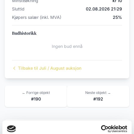
Minsteøkning
kr 10
Sluttid
02.08.2026 21:29
Kjøpers salær (inkl. MVA)
25%
Budhistorikk
Ingen bud ennå
Tilbake til Juli / August auksjon
← Forrige objekt
Neste objekt →
#190
#192
Beskrivelse