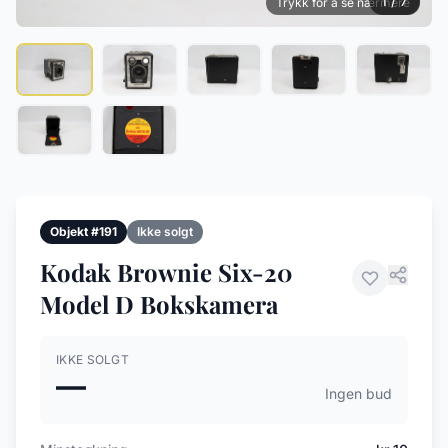
1 / 7
Trykk for å se nærmere
Objekt #191
Ikke solgt
Kodak Brownie Six-20
Model D Bokskamera
IKKE SOLGT
—
Ingen bud