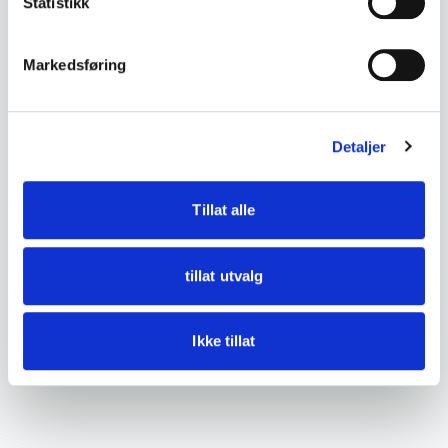
Statistikk
• Tilstand:
Ikke testet. Fremstår med aldersslitasje,
bruksspor og noe overflaterust rundt objektivet.
Markedsføring
Innvendig fremstår kameraet komplett slik vist
på bildene.
Detaljer
Se bilder for detaljer.
Tillat alle
tillat utvalg
Ikke tillat