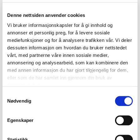
Beskrivelse
Denne nettsiden anvender cookies
Vi bruker informasjonskapsler for å gi innhold og
Eldre vevspjelk til bruk ved veving, utført i tre
annonser et personlig preg, for å levere sosiale
med smidde metalldetaljer og dekorative
mediefunksjoner og for å analysere trafikken vår. Vi deler
utskjæringer.
dessuten informasjon om hvordan du bruker nettstedet
vårt, med partnerne våre innen sosiale medier,
• Tradisjonelt vevredskap
annonsering og analysearbeid, som kan kombinere den
• Utført i tre
med annen informasjon du har gjort tilgjengelig for dem,
eller som de har samlet inn gjennom din bruk av
• Smidde beslag og justeringsdel i jern
tjenestene deres.
• Dekorert med utskårne mønstre i begge ender
Samtykkevalg
• Fremstår som eldre, trolig fra 1700- eller tidlig
Nødvendig
1800-tall
• Merket "MOS" på baksiden
Egenskaper
• Mål:
- Lengde ca. 59 cm
Statistikk