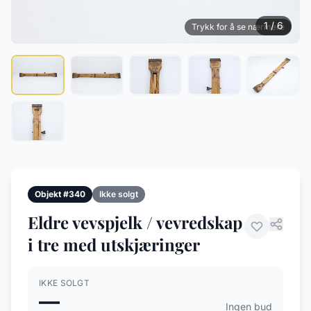
1 / 6
Trykk for å se nærmere
Objekt #340
Ikke solgt
Eldre vevspjelk / vevredskap
i tre med utskjæringer
IKKE SOLGT
—
Ingen bud