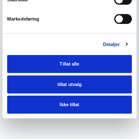
• Tilstand:
Markedsføring
God brukt stand – aldersslitasje, patina, rust på
metalldeler og normale bruksspor.
Detaljer
Se bilder for detaljer.
Tillat alle
tillat utvalg
Ikke tillat