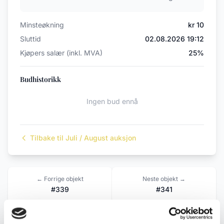
Minsteøkning
kr 10
Sluttid
02.08.2026 19:12
Kjøpers salær (inkl. MVA)
25%
Budhistorikk
Ingen bud ennå
Tilbake til Juli / August auksjon
← Forrige objekt
Neste objekt →
#339
#341