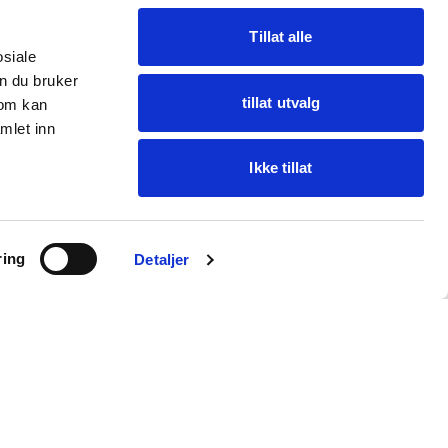
Tillat alle
osiale
n du bruker
tillat utvalg
som kan
mlet inn
Ikke tillat
Spør Oba
ring
Finn varer · få hjelp
Detaljer