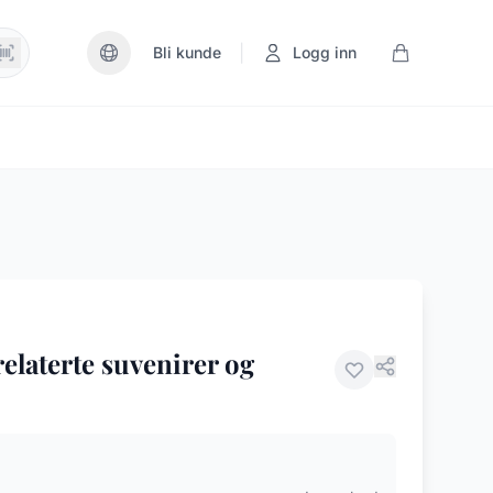
|
Bli kunde
Logg inn
elaterte suvenirer og