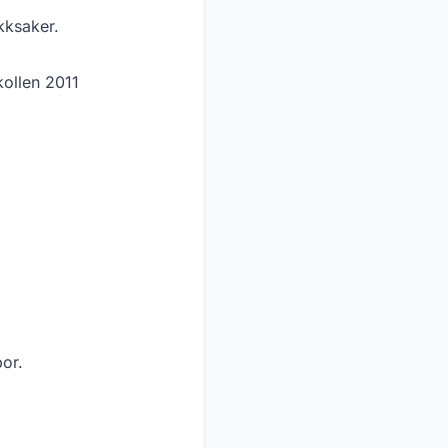
kksaker.
ollen 2011
por.