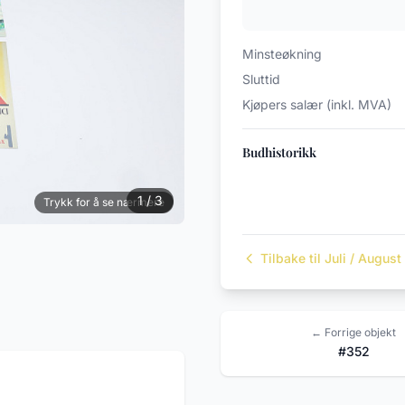
Minsteøkning
Sluttid
Kjøpers salær (inkl. MVA)
Budhistorikk
1 / 3
Trykk for å se nærmere
Tilbake til Juli / Augus
← Forrige objekt
#352