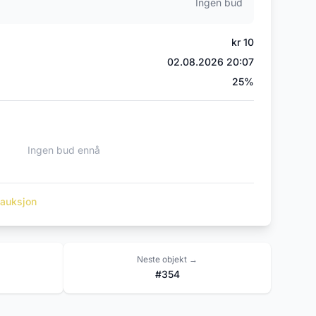
Ingen bud
kr 10
02.08.2026 20:07
25%
Ingen bud ennå
t auksjon
Neste objekt →
#354