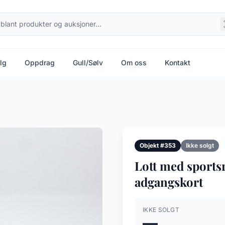
lg
Oppdrag
Gull/Sølv
Om oss
Kontakt
Objekt #353
Ikke solgt
Lott med sportsr
adgangskort
IKKE SOLGT
—