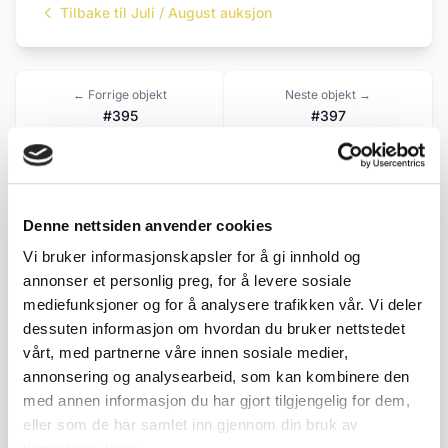
Tilbake til Juli / August auksjon
← Forrige objekt
Neste objekt →
#395
#397
Beskrivelse
Denne nettsiden anvender cookies
Vi bruker informasjonskapsler for å gi innhold og
Komplett vintage selskapssett fra FANCY – J & J
annonser et personlig preg, for å levere sosiale
Fashion Sweden. Settet består av en gullfarget
mediefunksjoner og for å analysere trafikken vår. Vi deler
selskapsveske i metallnetting med matchende
dessuten informasjon om hvordan du bruker nettstedet
myntpung og speil.
vårt, med partnerne våre innen sosiale medier,
annonsering og analysearbeid, som kan kombinere den
med annen informasjon du har gjort tilgjengelig for dem,
• Merket "FANCY – J & J Fashion Sweden"
eller som de har samlet inn gjennom din bruk av
• Gullfarget metallnetting