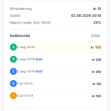
Minsteøkning
kr 10
Sluttid
02.08.2026 20:19
Kjøpers salær (inkl. MVA)
25%
Budhistorikk
5 bud
·
3
2. aug
09:49
kr 150
·
3
2. aug
09:49
Auto
kr 225
·
2
2. aug
09:49
Auto
kr 250
·
2
7. jul
06:00
kr 125
·
1
3. jul
00:04
kr 100