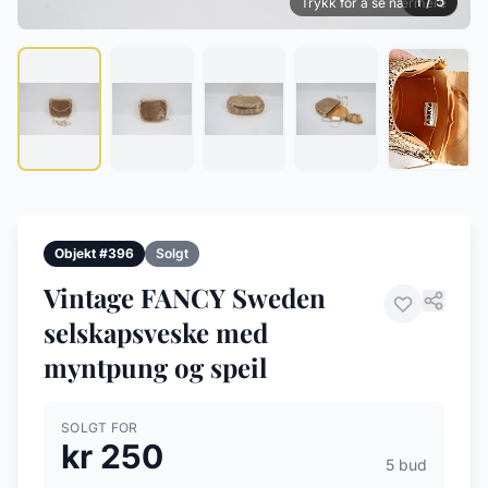
1 / 5
Trykk for å se nærmere
Objekt #396
Solgt
Vintage FANCY Sweden
selskapsveske med
myntpung og speil
SOLGT FOR
kr 250
5 bud