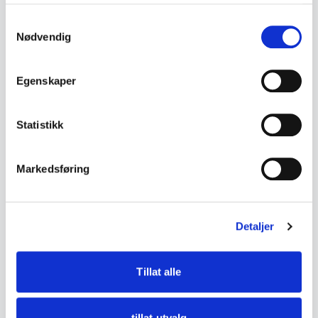
tjenestene deres.
• Lang skulderrem i metall
Samtykkevalg
• Kan brukes som skulderveske eller clutch
Nødvendig
• Magnetlås
• Matchende myntpung med rammelås
Egenskaper
• Originalt speil medfølger
• Innvendig fôret med sidelomme
Statistikk
• Fremstår som vintage, trolig fra 1970-tallet
Markedsføring
• Mål:
- Bredde ca. 17,5 cm
- Høyde ca. 15 cm
Detaljer
- Dybde ca. 4 cm
• Tilstand:
Tillat alle
God stand – noe aldersslitasje og lette
bruksspor. Fremstår som et komplett sett med
tillat utvalg