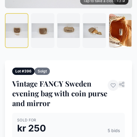
1 / 5
Tap to take a closer look
Lot #396
Solgt
Vintage FANCY Sweden
evening bag with coin purse
and mirror
SOLD FOR
kr 250
5 bids