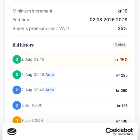
Minimum increment
kr 10
End time
02.08.2026 20:19
Buyer's premium (incl. VAT)
25%
Bid history
5 bids
·
3
2. Aug
09:49
kr 150
·
3
2. Aug
09:49
Auto
kr 225
·
2
2. Aug
09:49
Auto
kr 250
·
2
7. Jul
06:00
kr 125
·
1
3. Jul
00:04
kr 100