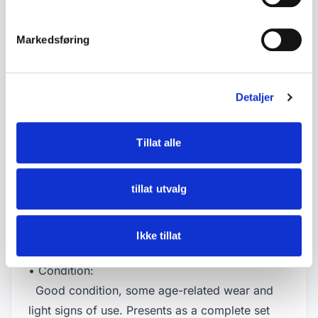
• Long metal shoulder strap
• Can be used as a shoulder bag or clutch
Markedsføring
• Magnetic clasp
• Matching coin purse with frame clasp
• Original mirror included
Detaljer
• Lined interior with side pocket
• Presents as vintage, likely from the 1970s
Tillat alle
• Measurements:
tillat utvalg
- Width approx. 17.5 cm
- Height approx. 15 cm
- Depth approx. 4 cm
Ikke tillat
• Condition:
Good condition, some age-related wear and
light signs of use. Presents as a complete set