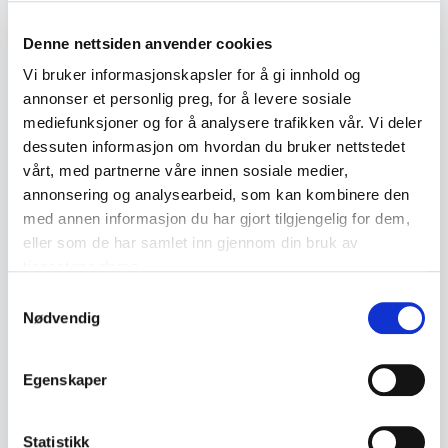
Back to July / August Auction
Denne nettsiden anvender cookies
Vi bruker informasjonskapsler for å gi innhold og
← Previous lot
Next lot →
annonser et personlig preg, for å levere sosiale
#395
#397
mediefunksjoner og for å analysere trafikken vår. Vi deler
dessuten informasjon om hvordan du bruker nettstedet
vårt, med partnerne våre innen sosiale medier,
annonsering og analysearbeid, som kan kombinere den
Description
med annen informasjon du har gjort tilgjengelig for dem,
eller som de har samlet inn gjennom din bruk av
tjenestene deres.
Complete vintage evening set from FANCY – J &
J Fashion Sweden. The set consists of a gold-
Samtykkevalg
Nødvendig
tone evening bag in metal mesh with matching
coin purse and mirror.
Egenskaper
• Marked "FANCY – J & J Fashion Sweden"
• Gold-tone metal mesh
Statistikk