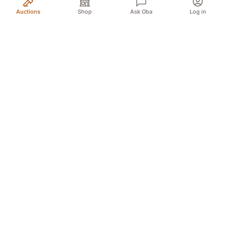
Auctions
Shop
Ask Oba
Log in
Your trusted source for authentic Norwegian antiques
and quality second-hand finds. We bring the treasures
of history to you with passion and expertise.
Myren 5A, 3718 Skien (For GPS Myren 12)
Døvleveien 3, 3170 Sem
Sliperivegen 28