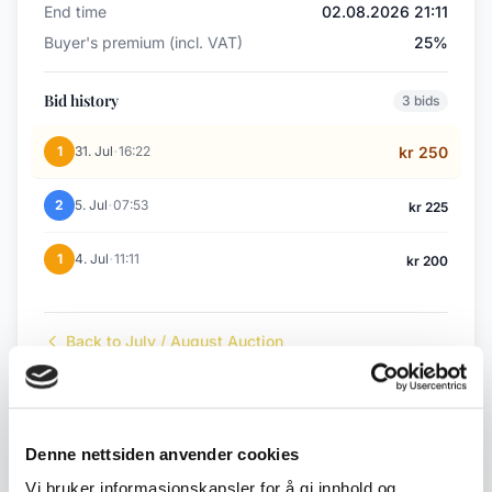
End time
02.08.2026 21:11
Buyer's premium (incl. VAT)
25%
Bid history
3 bids
·
1
31. Jul
16:22
kr 250
·
2
5. Jul
07:53
kr 225
·
1
4. Jul
11:11
kr 200
Back to July / August Auction
← Previous lot
Next lot →
Denne nettsiden anvender cookies
#35
#37
Vi bruker informasjonskapsler for å gi innhold og