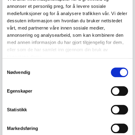
annonser et personlig preg, for å levere sosiale
mediefunksjoner og for å analysere trafikken vår. Vi deler
Description
dessuten informasjon om hvordan du bruker nettstedet
vårt, med partnerne våre innen sosiale medier,
annonsering og analysearbeid, som kan kombinere den
Silver medal issued by Asker & Bærums Daler,
med annen informasjon du har gjort tilgjengelig for dem,
dated 1912-1969. The medal features a figure
eller som de har samlet inn gjennom din bruk av
skater on the obverse and an inscription
tjenestene deres.
marking the anniversary on the reverse.
Samtykkevalg
Nødvendig
• Hallmarked 925S
• Silver medal
Egenskaper
• Motif with figure skater and the text «Sonja
Henie 1912-1969»
Statistikk
• Issued by Asker & Bærums Daler
• Face value 200
Markedsføring
• Decorative relief on both sides