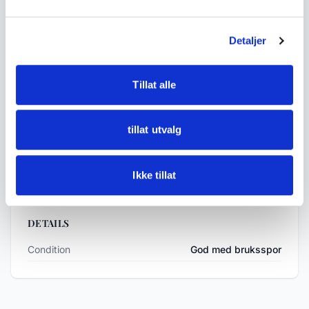
• Dated 1969
Detaljer
• Measurements:
- Diameter approx. 3.1 cm
Tillat alle
• Condition:
Good condition, some age related wear, light
tillat utvalg
patina and normal signs of use.
Ikke tillat
See photos for details.
DETAILS
Condition
God med bruksspor