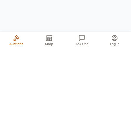
Auctions
Shop
Ask Oba
Log in
Your trusted source for authentic Norwegian antiques
and quality second-hand finds. We bring the treasures