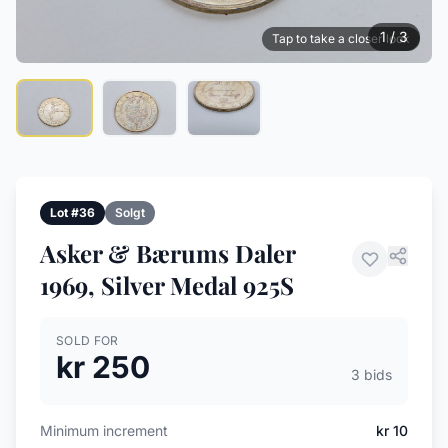
1 / 3
Tap to take a closer look
Lot #36
Solgt
Asker & Bærums Daler
1969, Silver Medal 925S
SOLD FOR
kr 250
3 bids
Minimum increment
kr 10