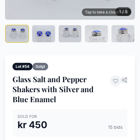
1 / 5
Tap to take a closer look
Lot #54
Solgt
Glass Salt and Pepper
Shakers with Silver and
Blue Enamel
SOLD FOR
kr 450
15 bids