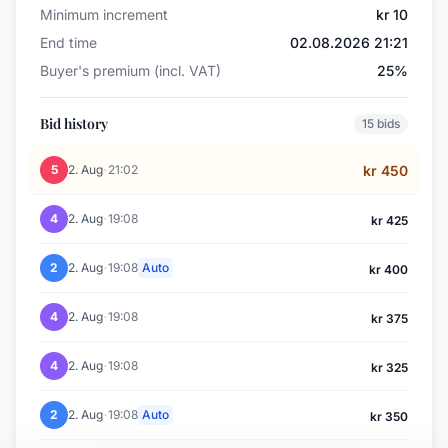
Minimum increment
kr 10
End time
02.08.2026 21:21
Buyer's premium (incl. VAT)
25%
Bid history
15 bids
·
5
2. Aug
21:02
kr 450
·
4
2. Aug
19:08
kr 425
·
2
2. Aug
19:08
Auto
kr 400
·
4
2. Aug
19:08
kr 375
·
4
2. Aug
19:08
kr 325
·
2
2. Aug
19:08
Auto
kr 350