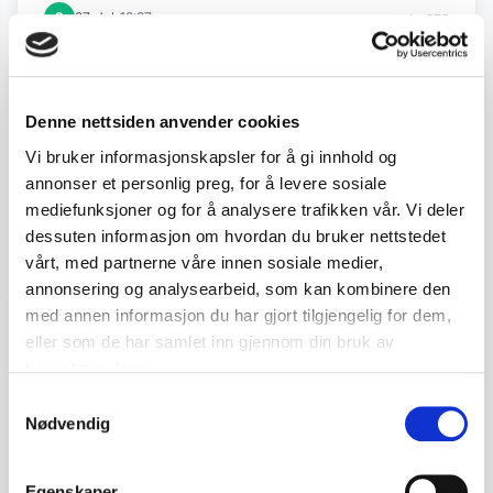
·
3
27. Jul
18:37
kr 275
·
2
27. Jul
18:37
Auto
kr 300
Denne nettsiden anvender cookies
·
2
26. Jul
17:23
kr 250
Vi bruker informasjonskapsler for å gi innhold og
·
1
1. Jul
01:39
kr 225
annonser et personlig preg, for å levere sosiale
mediefunksjoner og for å analysere trafikken vår. Vi deler
dessuten informasjon om hvordan du bruker nettstedet
Back to July / August Auction
vårt, med partnerne våre innen sosiale medier,
annonsering og analysearbeid, som kan kombinere den
med annen informasjon du har gjort tilgjengelig for dem,
eller som de har samlet inn gjennom din bruk av
← Previous lot
Next lot →
tjenestene deres.
#53
#55
Samtykkevalg
Nødvendig
Egenskaper