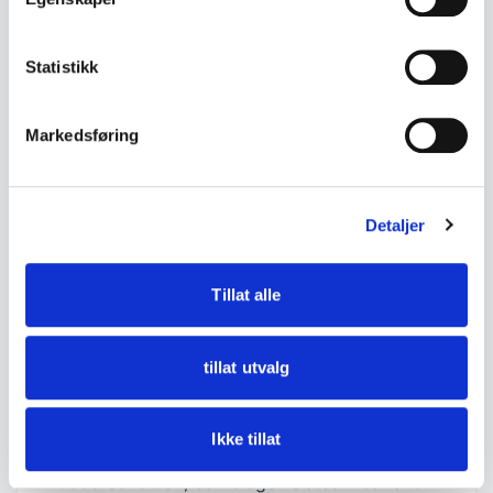
Description
Decorative set of salt and pepper shakers in
Statistikk
pressed glass with sterling silver and blue
enamel lids.
Markedsføring
• 2 shakers sold together
• Marked "STERLING NORWAY"
Detaljer
• Blue enamel decoration on the lids
• Glass with faceted cut pattern
Tillat alle
• Appears to be older, likely from the 1900s
• Measurements:
tillat utvalg
- Height approx. 4.5 cm
Ikke tillat
• Condition:
Good condition, some age-related wear and