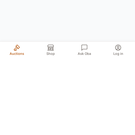
Auctions
Shop
Ask Oba
Log in
Your trusted source for authentic Norwegian antiques