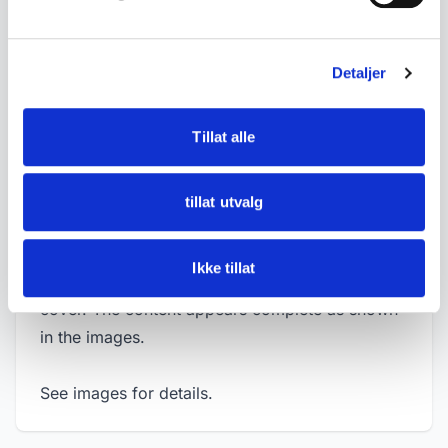
Games
• Appears to be an original 1952 publication
Detaljer
• Measurements:
- Height approx. 43 cm
Tillat alle
- Width approx. 28 cm
- Thickness approx. 2 cm
tillat utvalg
• Condition:
Good condition, some age-related wear,
Ikke tillat
yellowing, minor handling marks and wear to the
cover. The content appears complete as shown
in the images.
See images for details.