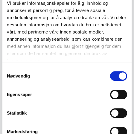
Vi bruker informasjonskapsler for å gi innhold og
#62
#64
annonser et personlig preg, for å levere sosiale
mediefunksjoner og for å analysere trafikken vår. Vi deler
dessuten informasjon om hvordan du bruker nettstedet
vårt, med partnerne våre innen sosiale medier,
Description
annonsering og analysearbeid, som kan kombinere den
med annen informasjon du har gjort tilgjengelig for dem,
Bound collection of Olympiaposten,
eller som de har samlet inn gjennom din bruk av
Aftenposten's Olympic edition published during
tjenestene deres.
the 1952 Winter Olympics in Oslo.
Samtykkevalg
Nødvendig
• Olympiaposten 14–24 February 1952
• Covers the 1952 Winter Olympics in Oslo
Egenskaper
• Bound edition with original newspapers
• Richly illustrated with photographs and reports
Statistikk
• Sports history collectible
• Articles, results and news coverage from the
Markedsføring