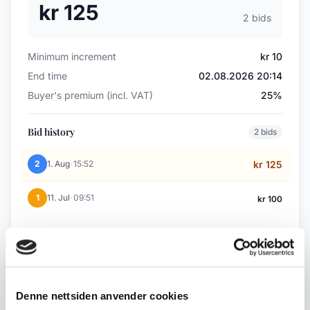
kr 125
2 bids
Minimum increment
kr 10
End time
02.08.2026 20:14
Buyer's premium (incl. VAT)
25%
Bid history
2 bids
·
2
1. Aug
15:52
kr 125
·
1
11. Jul
09:51
kr 100
Back to July / August Auction
Denne nettsiden anvender cookies
← Previous lot
Next lot →