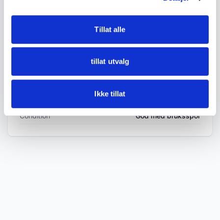
• Condition:
Good condition, some age-related wear, patina
Tillat alle
and light signs of use.
tillat utvalg
See photos for details.
Ikke tillat
DETAILS
Condition
God med bruksspor