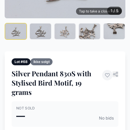
1 / 5
Tap to take a closer look
Lot #68
Ikke solgt
Silver Pendant 830S with
Stylised Bird Motif, 19
grams
NOT SOLD
—
No bids