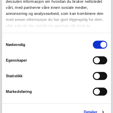
Description
dessuten informasjon om hvordan du bruker nettstedet
vårt, med partnerne våre innen sosiale medier,
Decorative silver pendant in a stylised,
annonsering og analysearbeid, som kan kombinere den
modernist design featuring a bird motif.
med annen informasjon du har gjort tilgjengelig for dem,
eller som de har samlet inn gjennom din bruk av
Hallmarked 830S.
tjenestene deres.
Samtykkevalg
• Hallmarked 830S
Nødvendig
• Silver
• Stylised bird in open decorative work
Egenskaper
• Modernist design language
• Weight approx. 19 grams
• Appears to be a mid-20th century work
Statistikk
• Measurements:
Markedsføring
- Height approx. 4.4 cm
- Width approx. 4.8 cm
Detaljer