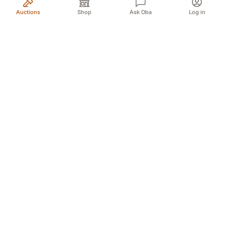
Auctions
Shop
Ask Oba
Log in
Your trusted source for authentic Norwegian antiques
and quality second-hand finds. We bring the treasures
of history to you with passion and expertise.
Myren 5A, 3718 Skien (For GPS Myren 12)
Døvleveien 3, 3170 Sem
Sliperivegen 28