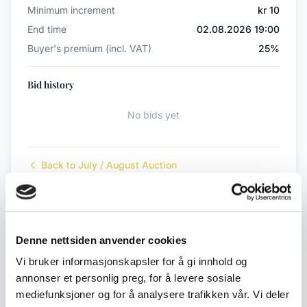
Minimum increment
kr 10
End time
02.08.2026 19:00
Buyer's premium (incl. VAT)
25%
Bid history
No bids yet
Back to July / August Auction
← Previous lot
Next lot →
#67
#69
Denne nettsiden anvender cookies
Vi bruker informasjonskapsler for å gi innhold og
annonser et personlig preg, for å levere sosiale
mediefunksjoner og for å analysere trafikken vår. Vi deler