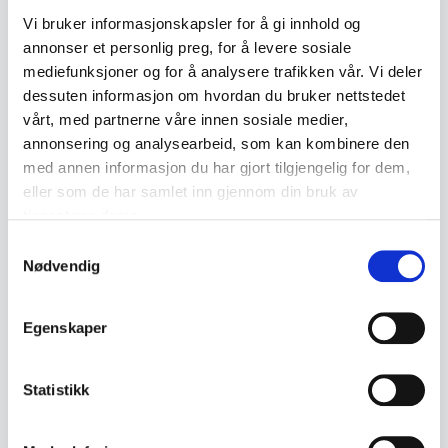
Vi bruker informasjonskapsler for å gi innhold og
← Previous lot
Next lot →
#70
#72
annonser et personlig preg, for å levere sosiale
mediefunksjoner og for å analysere trafikken vår. Vi deler
dessuten informasjon om hvordan du bruker nettstedet
vårt, med partnerne våre innen sosiale medier,
annonsering og analysearbeid, som kan kombinere den
Description
med annen informasjon du har gjort tilgjengelig for dem,
eller som de har samlet inn gjennom din bruk av
A pair of decorative earrings/clip-on earrings
tjenestene deres.
from UNI David-Andersen, designed by Unn
Samtykkevalg
Tangerud. The model has a characteristic
Nødvendig
modernist expression with an oxidised
background and dome-shaped decoration.
Egenskaper
• Manufactured by UNI David-Andersen
Statistikk
• Design: Unn Tangerud
• Bronze with oxidised details