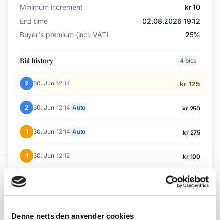
Minimum increment
kr 10
End time
02.08.2026 19:12
Buyer's premium (incl. VAT)
25%
Bid history
4 bids
·
2
30. Jun
12:14
kr 125
·
2
30. Jun
12:14
Auto
kr 250
·
1
30. Jun
12:14
Auto
kr 275
·
1
30. Jun
12:12
kr 100
Back to July / August Auction
Denne nettsiden anvender cookies