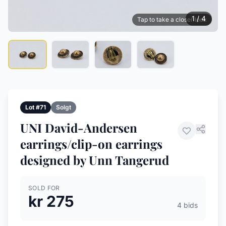
1 / 4
Tap to take a closer look
Lot #71
Solgt
UNI David-Andersen
earrings/clip-on earrings
designed by Unn Tangerud
SOLD FOR
kr 275
4 bids