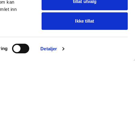
tillat utvalg
som kan
mlet inn
Ikke tillat
Ask Oba
ring
Find items · get help
Detaljer
Customer service