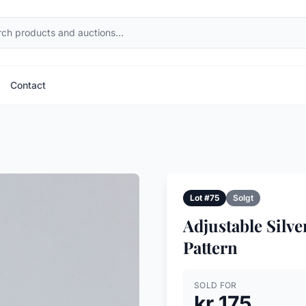
Contact
Lot #75
Solgt
Adjustable Silve
Pattern
SOLD FOR
kr 175