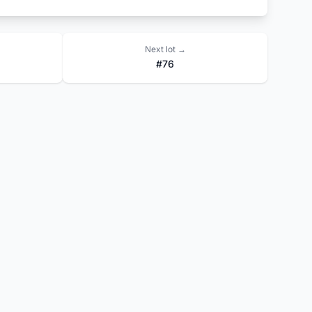
Next lot →
#76