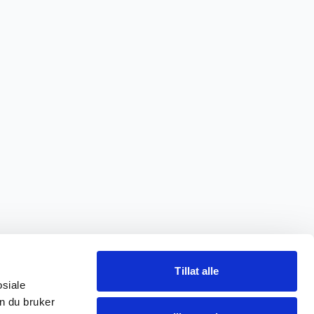
Tillat alle
osiale
n du bruker