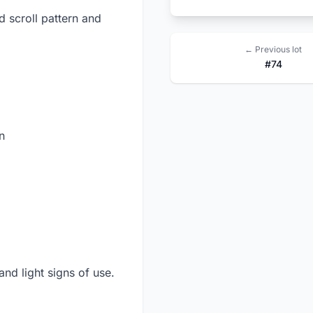
d scroll pattern and
← Previous lot
#74
n
d light signs of use.