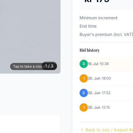
Minimum increment
End time
Buyer's premium (incl. VAT
Bid history
·
3
16. Jul
10:38
1 / 3
Tap to take a closer look
·
1
30. Jun
18:00
·
2
30. Jun
17:52
·
1
30. Jun
12:15
Back to July / August A