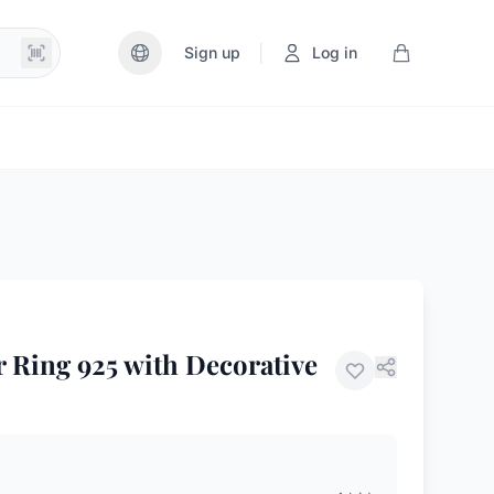
|
Sign up
Log in
r Ring 925 with Decorative