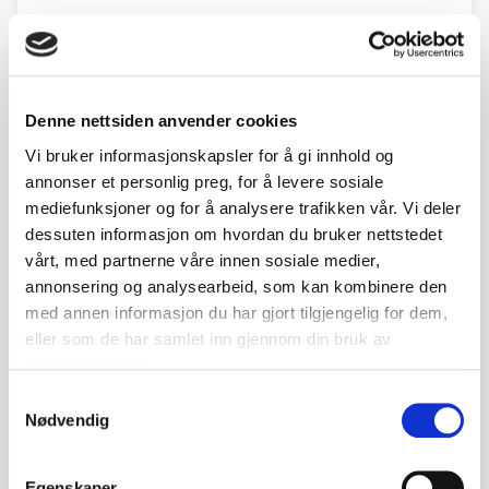
Back to July / August Auction
Denne nettsiden anvender cookies
← Previous lot
Next lot →
Vi bruker informasjonskapsler for å gi innhold og
#102
#104
annonser et personlig preg, for å levere sosiale
mediefunksjoner og for å analysere trafikken vår. Vi deler
dessuten informasjon om hvordan du bruker nettstedet
vårt, med partnerne våre innen sosiale medier,
Description
annonsering og analysearbeid, som kan kombinere den
med annen informasjon du har gjort tilgjengelig for dem,
Collected lot of various collector coins/medals
eller som de har samlet inn gjennom din bruk av
as well as a Zimbabwe 100 Trillion Dollar
tjenestene deres.
banknote in a collector's album.
Samtykkevalg
Nødvendig
The lot contains:
• Zimbabwe 100 Trillion Dollar banknote, year
Egenskaper