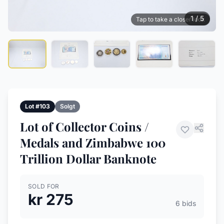
1 / 5
Tap to take a closer look
Lot #103
Solgt
Lot of Collector Coins /
Medals and Zimbabwe 100
Trillion Dollar Banknote
SOLD FOR
kr 275
6 bids