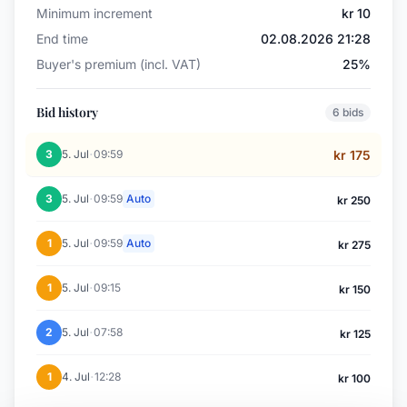
Minimum increment
kr 10
End time
02.08.2026 21:28
Buyer's premium (incl. VAT)
25%
Bid history
6 bids
·
3
5. Jul
09:59
kr 175
·
3
5. Jul
09:59
Auto
kr 250
·
1
5. Jul
09:59
Auto
kr 275
·
1
5. Jul
09:15
kr 150
·
2
5. Jul
07:58
kr 125
·
1
4. Jul
12:28
kr 100