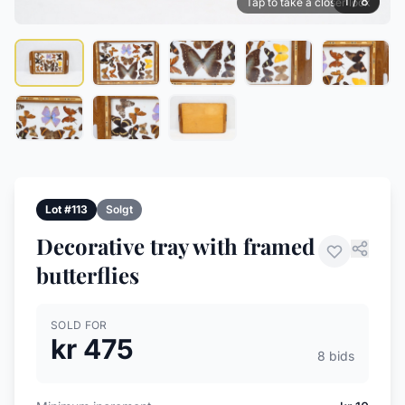
1 / 8
Tap to take a closer look
Lot #113
Solgt
Decorative tray with framed
butterflies
SOLD FOR
kr 475
8 bids