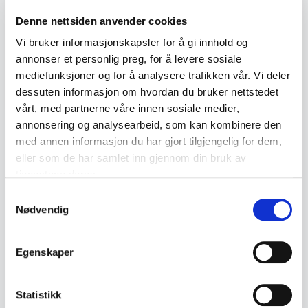
·
2
1. Jul
09:01
kr 125
Denne nettsiden anvender cookies
·
1
30. Jun
12:08
kr 100
Vi bruker informasjonskapsler for å gi innhold og
annonser et personlig preg, for å levere sosiale
mediefunksjoner og for å analysere trafikken vår. Vi deler
Back to July / August Auction
dessuten informasjon om hvordan du bruker nettstedet
vårt, med partnerne våre innen sosiale medier,
annonsering og analysearbeid, som kan kombinere den
med annen informasjon du har gjort tilgjengelig for dem,
← Previous lot
Next lot →
#112
#114
eller som de har samlet inn gjennom din bruk av
tjenestene deres.
Samtykkevalg
Nødvendig
Description
Egenskaper
Decorative serving tray with glass front and a
collection of preserved butterflies in various
Statistikk
colours and sizes.