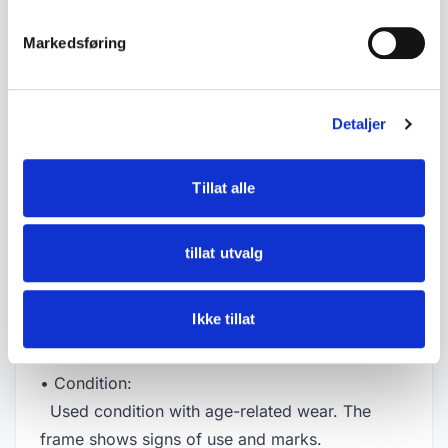
Markedsføring
• Framed collection with multiple butterflies
• Wooden tray with integrated handles
• Glass front
Detaljer
• Decorative inlay-like border trim on the frame
• Appears older
• Can be used as wall decor or a display piece
Tillat alle
• Measurements:
tillat utvalg
- Length approx. 46.5 cm
- Width approx. 28.5 cm
Ikke tillat
- Height approx. 3.5 cm
• Condition:
Used condition with age-related wear. The
frame shows signs of use and marks.