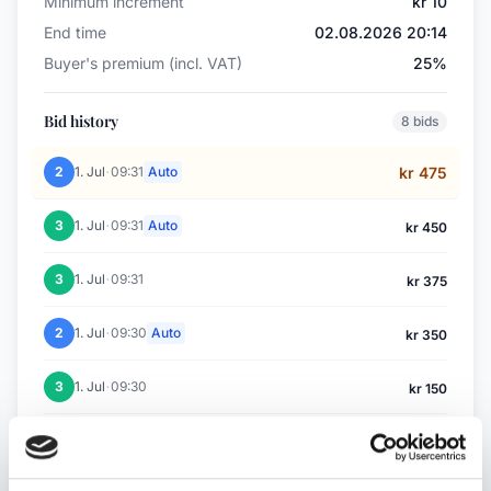
Minimum increment
kr 10
End time
02.08.2026 20:14
Buyer's premium (incl. VAT)
25%
Bid history
8 bids
·
2
1. Jul
09:31
Auto
kr 475
·
3
1. Jul
09:31
Auto
kr 450
·
3
1. Jul
09:31
kr 375
·
2
1. Jul
09:30
Auto
kr 350
·
3
1. Jul
09:30
kr 150
·
3
1. Jul
09:30
Auto
kr 325