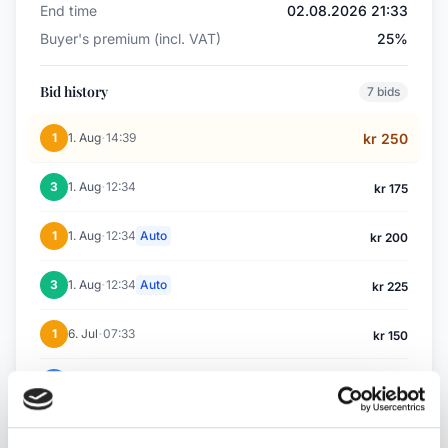
End time
02.08.2026 21:33
Buyer's premium (incl. VAT)
25%
Bid history
7 bids
·
1
1. Aug
14:39
kr 250
·
3
1. Aug
12:34
kr 175
·
1
1. Aug
12:34
Auto
kr 200
·
3
1. Aug
12:34
Auto
kr 225
·
1
6. Jul
07:33
kr 150
·
2
6. Jul
07:10
kr 125
·
1
30. Jun
12:20
kr 100