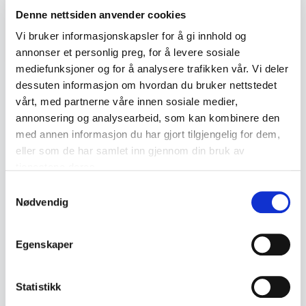
Denne nettsiden anvender cookies
Vi bruker informasjonskapsler for å gi innhold og
Back to July / August Auction
annonser et personlig preg, for å levere sosiale
mediefunksjoner og for å analysere trafikken vår. Vi deler
dessuten informasjon om hvordan du bruker nettstedet
← Previous lot
Next lot →
vårt, med partnerne våre innen sosiale medier,
#126
#128
annonsering og analysearbeid, som kan kombinere den
med annen informasjon du har gjort tilgjengelig for dem,
eller som de har samlet inn gjennom din bruk av
tjenestene deres.
Description
Samtykkevalg
Nødvendig
Decorative turned wooden bowl on a stand with
carved edge detail. Suitable for display, serving
Egenskaper
or as a decorative object.
Statistikk
• Turned wooden construction