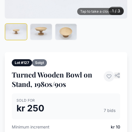
1 / 3
Tap to take a closer look
Lot #127
Solgt
Turned Wooden Bowl on
Stand, 1980s/90s
SOLD FOR
kr 250
7 bids
Minimum increment
kr 10