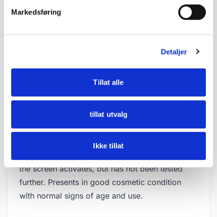
• Battery compartment appears clean with no
Markedsføring
visible corrosion
• Powered by 4 x 1.5V batteries (not included)
• Likely from the 1980s
Detaljer
• Dimensions:
Tillat alle
- Length approx. 15 cm
- Height approx. 9 cm
- Depth approx. 3.6 cm
tillat utvalg
• Condition:
Ikke tillat
Tested with batteries. The unit powers on and
the screen activates, but has not been tested
further. Presents in good cosmetic condition
with normal signs of age and use.