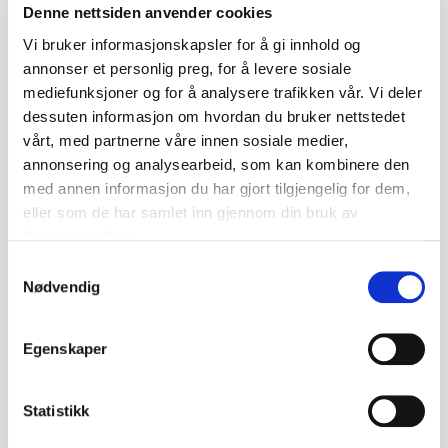
Denne nettsiden anvender cookies
← Previous lot
Next lot →
Vi bruker informasjonskapsler for å gi innhold og
#143
#145
annonser et personlig preg, for å levere sosiale
mediefunksjoner og for å analysere trafikken vår. Vi deler
dessuten informasjon om hvordan du bruker nettstedet
vårt, med partnerne våre innen sosiale medier,
Description
annonsering og analysearbeid, som kan kombinere den
med annen informasjon du har gjort tilgjengelig for dem,
Casio TV-1500 Pocket Color Television, a
eller som de har samlet inn gjennom din bruk av
portable color TV manufactured in Japan. Model
tjenestene deres.
with retractable antenna, powered by batteries
Samtykkevalg
Nødvendig
or external power supply.
• Casio TV-1500
Egenskaper
• Pocket Color Television
• Made in Japan
Statistikk
• Retractable telescopic antenna