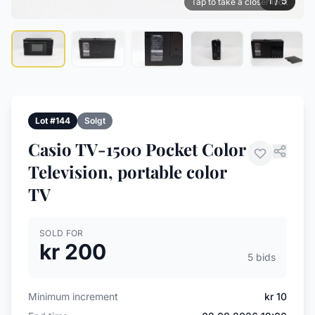
1 / 5
Tap to take a closer look
Lot #144
Solgt
Casio TV-1500 Pocket Color
Television, portable color
TV
SOLD FOR
kr 200
5 bids
Minimum increment
kr 10