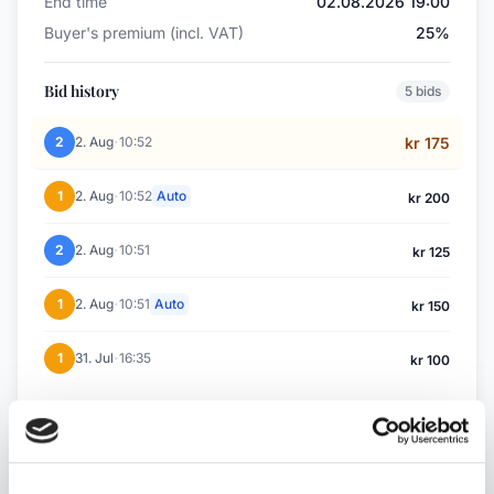
End time
02.08.2026 19:00
Buyer's premium (incl. VAT)
25%
Bid history
5 bids
·
2
2. Aug
10:52
kr 175
·
1
2. Aug
10:52
Auto
kr 200
·
2
2. Aug
10:51
kr 125
·
1
2. Aug
10:51
Auto
kr 150
·
1
31. Jul
16:35
kr 100
Back to July / August Auction