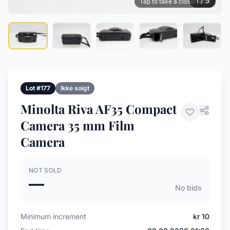
1 / 5
Tap to take a closer look
Lot #177
Ikke solgt
Minolta Riva AF35 Compact
Camera 35 mm Film
Camera
NOT SOLD
—
No bids
Minimum increment
kr 10