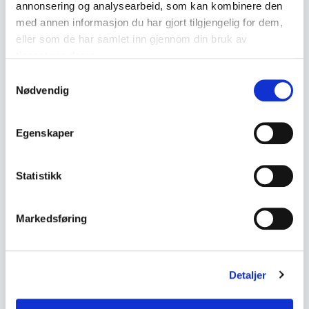
Minolta Riva AF35 compact camera for 35 mm
annonsering og analysearbeid, som kan kombinere den
med annen informasjon du har gjort tilgjengelig for dem,
film with autofocus and built-in flash.
eller som de har samlet inn gjennom din bruk av
tjenestene deres.
• Minolta Riva AF35
Samtykkevalg
• Autofocus (AF)
Nødvendig
• Built-in flash
• Film camera for 35 mm film
Egenskaper
• Wrist strap included
• Manufactured in Malaysia
Statistikk
• Appears older, likely from the 1990s
• Dimensions:
Markedsføring
- Width approx. 13 cm
- Height approx. 7 cm
- Depth approx. 4.5 cm
Detaljer