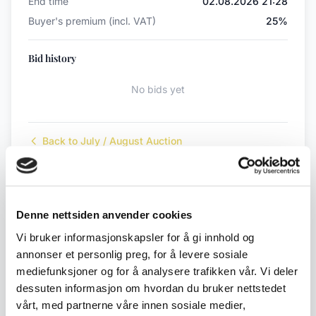
End time
02.08.2026 21:28
Buyer's premium (incl. VAT)
25%
Bid history
No bids yet
Back to July / August Auction
← Previous lot
Next lot →
#176
#178
Denne nettsiden anvender cookies
Vi bruker informasjonskapsler for å gi innhold og
annonser et personlig preg, for å levere sosiale
mediefunksjoner og for å analysere trafikken vår. Vi deler
Description
dessuten informasjon om hvordan du bruker nettstedet
vårt, med partnerne våre innen sosiale medier,