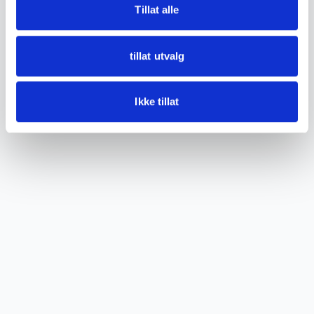
• Condition:
Tillat alle
Not tested. Shows signs of normal age and
wear consistent with use. Battery compartment
tillat utvalg
and film chamber open as shown.
Ikke tillat
See images for details.