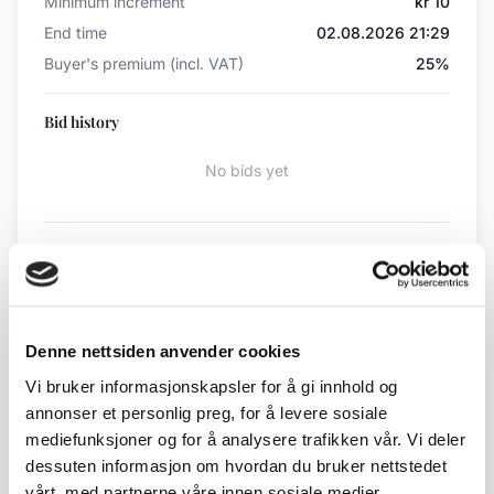
Minimum increment
kr 10
End time
02.08.2026 21:29
Buyer's premium (incl. VAT)
25%
Bid history
No bids yet
Back to July / August Auction
← Previous lot
Next lot →
Denne nettsiden anvender cookies
#190
#192
Vi bruker informasjonskapsler for å gi innhold og
annonser et personlig preg, for å levere sosiale
mediefunksjoner og for å analysere trafikken vår. Vi deler
dessuten informasjon om hvordan du bruker nettstedet
Description
vårt, med partnerne våre innen sosiale medier,