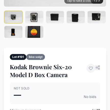
1 / 7
Tap to take a closer look
Lot #191
Ikke solgt
Kodak Brownie Six-20
Model D Box Camera
NOT SOLD
—
No bids