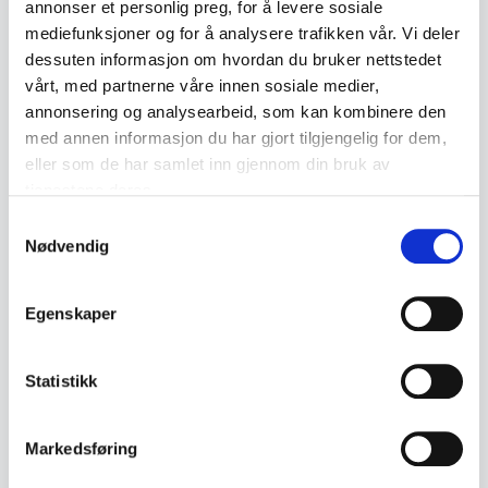
annonser et personlig preg, for å levere sosiale
mediefunksjoner og for å analysere trafikken vår. Vi deler
dessuten informasjon om hvordan du bruker nettstedet
Description
vårt, med partnerne våre innen sosiale medier,
annonsering og analysearbeid, som kan kombinere den
Antique brass pocket compass with hinged
med annen informasjon du har gjort tilgjengelig for dem,
protective lid. A compact model suitable both as
eller som de har samlet inn gjennom din bruk av
a collector's item and a decorative antique
tjenestene deres.
piece.
Samtykkevalg
Nødvendig
• Made of brass
• Round model with lid
Egenskaper
• Compass rose with graduated scale
• Appears to be of older age, likely from the
Statistikk
1800s or early 1900s
• Decorative patina from age and use
Markedsføring