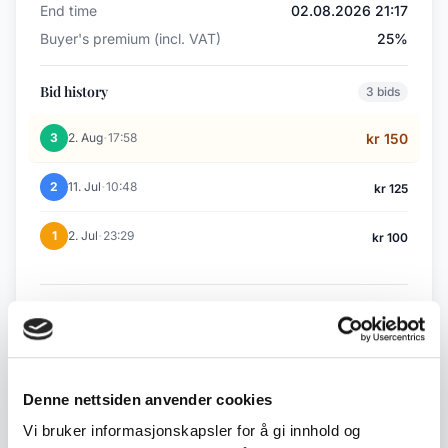
End time
02.08.2026 21:17
Buyer's premium (incl. VAT)
25%
Bid history
3 bids
·
3
2. Aug
17:58
kr 150
·
2
11. Jul
10:48
kr 125
·
1
2. Jul
23:29
kr 100
Back to July / August Auction
← Previous lot
Next lot →
Denne nettsiden anvender cookies
#218
#220
Vi bruker informasjonskapsler for å gi innhold og