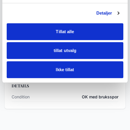
• Measurements:
- Diameter approx. 4.7 cm
Detaljer
• Condition:
Tillat alle
Fair condition with age-related wear, patina,
oxidation and signs of use. Not tested for
tillat utvalg
function.
See photos for details.
Ikke tillat
DETAILS
Condition
OK med bruksspor