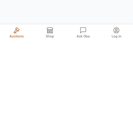
Auctions
Shop
Ask Oba
Log in
Your trusted source for authentic Norwegian antiques
and quality second-hand finds. We bring the treasures
of history to you with passion and expertise.