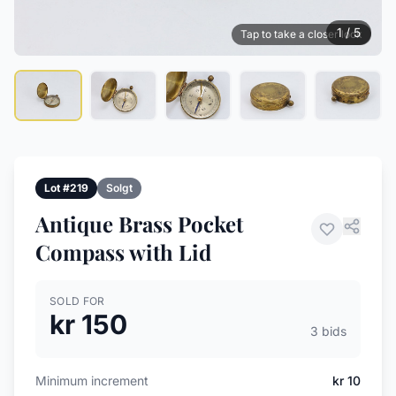
1 / 5
Tap to take a closer look
Lot #219
Solgt
Antique Brass Pocket
Compass with Lid
SOLD FOR
kr 150
3 bids
Minimum increment
kr 10