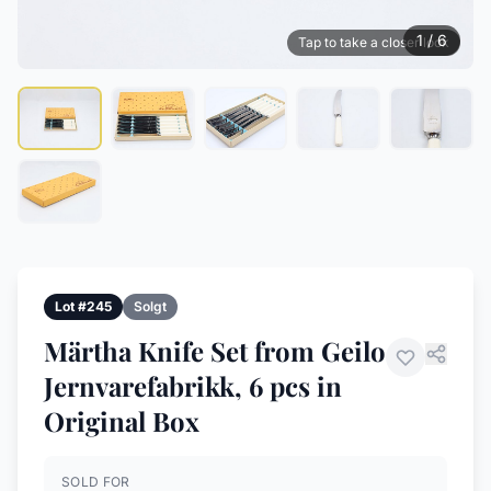
1 / 6
Tap to take a closer look
Lot #245
Solgt
Märtha Knife Set from Geilo
Jernvarefabrikk, 6 pcs in
Original Box
SOLD FOR