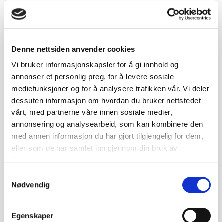
·
2
9. Jul
09:34
kr 125
·
1
2. Jul
20:32
kr 100
Denne nettsiden anvender cookies
Vi bruker informasjonskapsler for å gi innhold og
annonser et personlig preg, for å levere sosiale
Back to July / August Auction
mediefunksjoner og for å analysere trafikken vår. Vi deler
dessuten informasjon om hvordan du bruker nettstedet
vårt, med partnerne våre innen sosiale medier,
← Previous lot
Next lot →
annonsering og analysearbeid, som kan kombinere den
#244
#246
med annen informasjon du har gjort tilgjengelig for dem,
eller som de har samlet inn gjennom din bruk av
tjenestene deres.
Samtykkevalg
Description
Nødvendig
Complete set of 6 table knives from Geilo
Egenskaper
Jernvarefabrikk in the Märtha pattern, presented