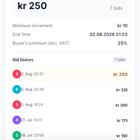
kr 250
7 bids
Minimum increment
kr 10
End time
02.08.2026 21:23
Buyer's premium (incl. VAT)
25%
Bid history
7 bids
·
5
2. Aug
20:37
kr 250
·
6
2. Aug
20:36
kr 225
·
5
2. Aug
18:24
kr 200
·
4
21. Jul
16:10
kr 175
·
3
18. Jul
23:59
kr 150