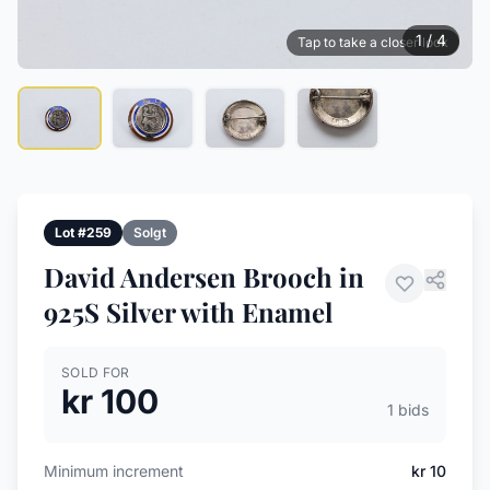
1 / 4
Tap to take a closer look
Lot #259
Solgt
David Andersen Brooch in
925S Silver with Enamel
SOLD FOR
kr 100
1 bids
Minimum increment
kr 10