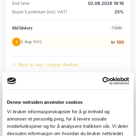
End time
02.08.2026 19:16
Buyer's premium (incl. VAT)
25%
Bid history
1 bids
·
1
2. Aug
19:02
kr 100
Back to July / August Auction
← Previous lot
Next lot →
#258
#260
Denne nettsiden anvender cookies
Vi bruker informasjonskapsler for å gi innhold og
annonser et personlig preg, for å levere sosiale
mediefunksjoner og for å analysere trafikken vår. Vi deler
Description
dessuten informasjon om hvordan du bruker nettstedet