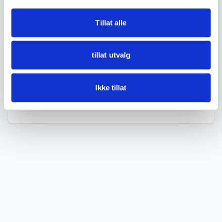
light signs of use. The enamel appears to be in
Tillat alle
good condition based on the photos.
See photos for details.
tillat utvalg
DETAILS
Ikke tillat
Condition
God med bruksspor