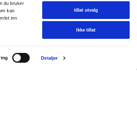
n du bruker
tillat utvalg
som kan
mlet inn
Ikke tillat
Ask Oba
ring
Find items · get help
Detaljer