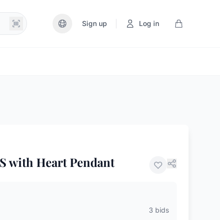
|
Sign up
Log in
5S with Heart Pendant
3 bids