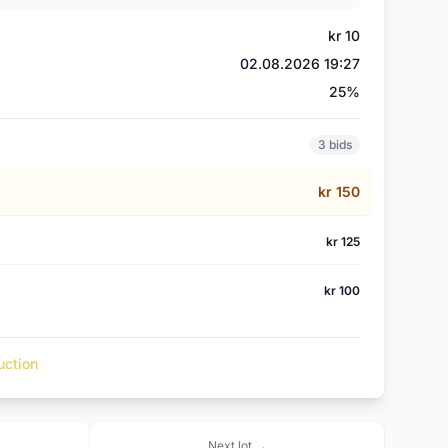
kr 10
02.08.2026 19:27
)
25%
3 bids
kr 150
kr 125
kr 100
uction
Next lot →