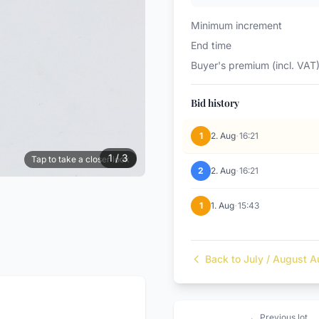
Minimum increment
End time
Buyer's premium (incl. VAT
Bid history
·
1
2. Aug
16:21
1 / 3
Tap to take a closer look
·
2
2. Aug
16:21
·
1
1. Aug
15:43
Back to July / August A
← Previous lot