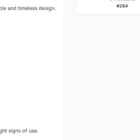
#264
ple and timeless design.
ht signs of use.