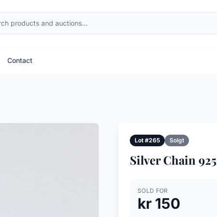
Contact
Lot #265
Solgt
Silver Chain 92
SOLD FOR
kr 150