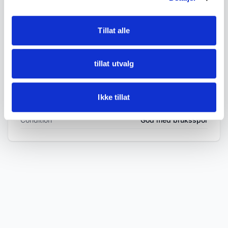
Used condition with age-related wear, flaking
paint and wood, marks and signs of use.
Tillat alle
Appears sturdy.
tillat utvalg
See photos for details.
Ikke tillat
DETAILS
Condition
God med bruksspor