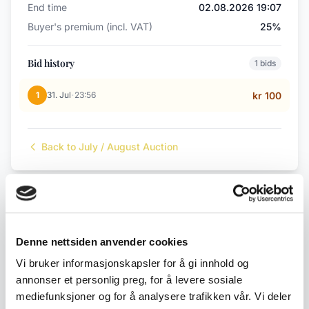
End time
02.08.2026 19:07
Buyer's premium (incl. VAT)
25%
Bid history
1 bids
·
1
31. Jul
23:56
kr 100
Back to July / August Auction
← Previous lot
Next lot →
#284
#286
Denne nettsiden anvender cookies
Vi bruker informasjonskapsler for å gi innhold og
annonser et personlig preg, for å levere sosiale
Description
mediefunksjoner og for å analysere trafikken vår. Vi deler