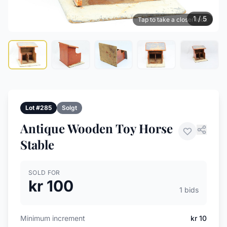
1 / 5
Tap to take a closer look
Lot #285
Solgt
Antique Wooden Toy Horse
Stable
SOLD FOR
kr 100
1 bids
Minimum increment
kr 10