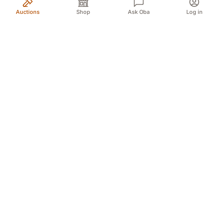
Auctions
Shop
Ask Oba
Log in
Your trusted source for authentic Norwegian antiques
and quality second-hand finds. We bring the treasures
of history to you with passion and expertise.
Myren 5A, 3718 Skien (For GPS Myren 12)
Døvleveien 3, 3170 Sem
Sliperivegen 28