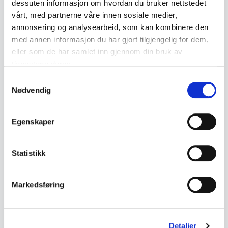
dessuten informasjon om hvordan du bruker nettstedet
Antique toy horse stable made of painted wood.
vårt, med partnerne våre innen sosiale medier,
The model has a sloped roof and an internal
annonsering og analysearbeid, som kan kombinere den
partition forming two stalls.
med annen informasjon du har gjort tilgjengelig for dem,
eller som de har samlet inn gjennom din bruk av
tjenestene deres.
• Made of wood
Samtykkevalg
• Painted in several colours
Nødvendig
• Internal partition wall
• Appears handmade
Egenskaper
• Antique toy, likely from the 1900s
• Measurements:
Statistikk
- Height approx. 19 cm
- Width approx. 19.5 cm
Markedsføring
- Depth approx. 17.5 cm
• Condition:
Detaljer