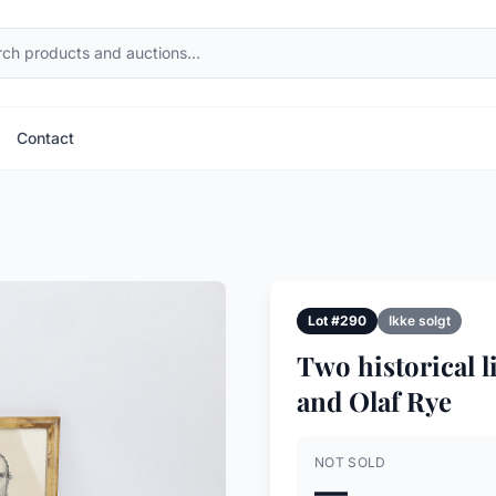
Contact
Lot #290
Ikke solgt
Two historical l
and Olaf Rye
NOT SOLD
—