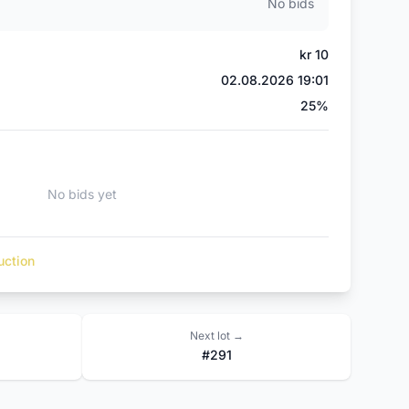
No bids
kr 10
02.08.2026 19:01
)
25%
No bids yet
uction
Next lot →
#291