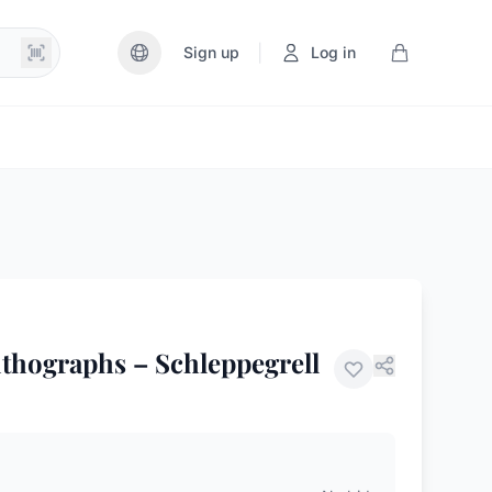
|
Sign up
Log in
ithographs – Schleppegrell