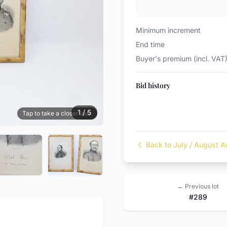
Minimum increment
End time
Buyer's premium (incl. VAT
Bid history
1 / 5
Tap to take a closer look
Back to July / August A
← Previous lot
#289