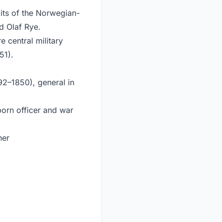
aits of the Norwegian-
egrell and Olaf Rye.
ilitary
51).
92–1850), general in
born officer and war
ner