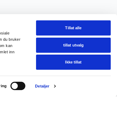
Tillat alle
osiale
n du bruker
tillat utvalg
som kan
mlet inn
Ikke tillat
Ask Oba
ring
Find items · get help
Detaljer