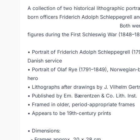
A collection of two historical lithographic portr
born officers Friderich Adolph Schlepp
Both were central m
figures during the First Schleswig War (1848–18
• Portrait of Friderich Adolph Schleppegrell (17
Danish service
• Portrait of Olaf Rye (1791–1849), Norwegian-
hero
• Lithographs after drawings by J. Vilhelm Gert
• Published by Em. Bærentzen & Co. Lith. Inst.
• Framed in older, period-appropriate frames
• Appears to be 19th-century prints
• Dimensions:
- Frames approx. 20 x 28 cm