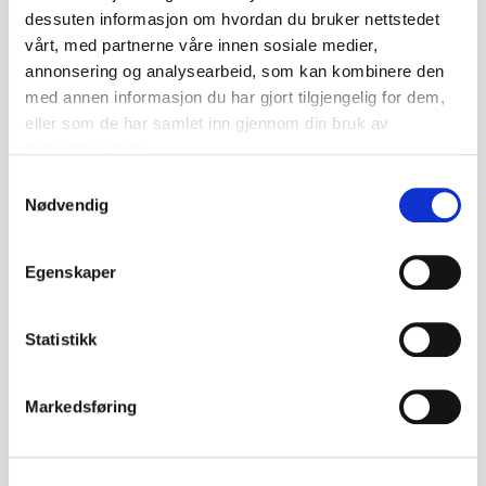
Collection of military skill badges and emblems
dessuten informasjon om hvordan du bruker nettstedet
vårt, med partnerne våre innen sosiale medier,
associated with the Norwegian Armed Forces.
annonsering og analysearbeid, som kan kombinere den
The lot consists of five older metal badges with
med annen informasjon du har gjort tilgjengelig for dem,
heraldic motifs, as well as one enamelled
eller som de har samlet inn gjennom din bruk av
badge.
tjenestene deres.
Samtykkevalg
• 5 military skill and unit badges
Nødvendig
• Badges featuring the coat of arms and oak
leaf wreath
Egenskaper
• Regional badges marked «REGION I» and
«REGION II»
Statistikk
• Heraldic design in gilded metals
• 1 enamelled badge with wing motif and crown
Markedsføring
• Appears to be older Norwegian military
collectibles