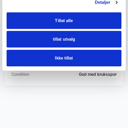
Detaljer
• Condition:
Used condition with age-related wear, patina,
Tillat alle
minor discolouration and signs of use. Varying
states of preservation.
tillat utvalg
See photos for details.
Ikke tillat
DETAILS
Condition
God med bruksspor