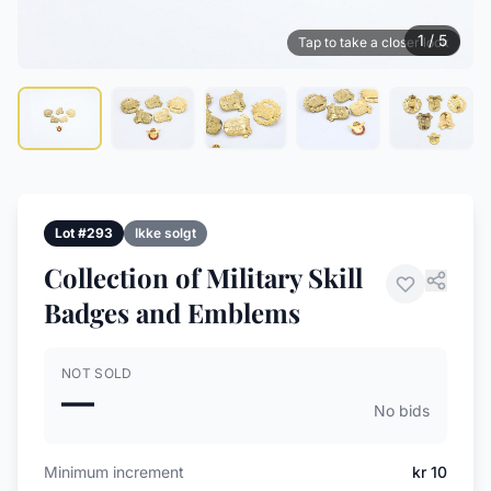
1 / 5
Tap to take a closer look
Lot #293
Ikke solgt
Collection of Military Skill
Badges and Emblems
NOT SOLD
—
No bids
Minimum increment
kr 10