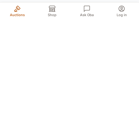
Auctions
Shop
Ask Oba
Log in
Your trusted source for authentic Norwegian antiques
and quality second-hand finds. We bring the treasures
of history to you with passion and expertise.
Myren 5A, 3718 Skien (For GPS Myren 12)
Døvleveien 3, 3170 Sem