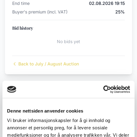
End time
02.08.2026 19:15
Buyer's premium (incl. VAT)
25%
Bid history
No bids yet
Back to July / August Auction
← Previous lot
Next lot →
#292
#294
Denne nettsiden anvender cookies
Vi bruker informasjonskapsler for å gi innhold og
Description
annonser et personlig preg, for å levere sosiale
mediefunksjoner og for å analysere trafikken vår. Vi deler