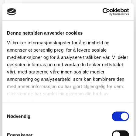
·
3
2. Jul
22:02
kr 175
·
1
1. Jul
00:21
kr 125
Denne nettsiden anvender cookies
·
2
1. Jul
00:21
Auto
kr 150
Vi bruker informasjonskapsler for å gi innhold og
annonser et personlig preg, for å levere sosiale
mediefunksjoner og for å analysere trafikken vår. Vi deler
Back to July / August Auction
dessuten informasjon om hvordan du bruker nettstedet
vårt, med partnerne våre innen sosiale medier,
annonsering og analysearbeid, som kan kombinere den
med annen informasjon du har gjort tilgjengelig for dem,
← Previous lot
Next lot →
eller som de har samlet inn gjennom din bruk av
#344
#346
tjenestene deres.
Samtykkevalg
Nødvendig
Description
Egenskaper