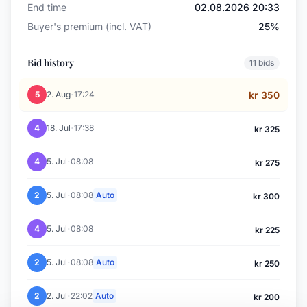
End time
02.08.2026 20:33
Buyer's premium (incl. VAT)
25%
Bid history
11 bids
·
5
2. Aug
17:24
kr 350
·
4
18. Jul
17:38
kr 325
·
4
5. Jul
08:08
kr 275
·
2
5. Jul
08:08
Auto
kr 300
·
4
5. Jul
08:08
kr 225
·
2
5. Jul
08:08
Auto
kr 250
·
2
2. Jul
22:02
Auto
kr 200