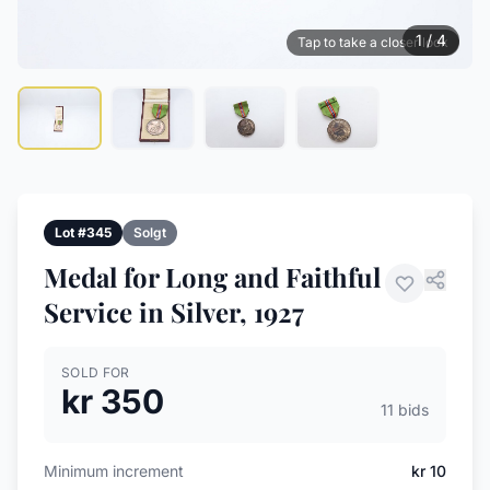
1 / 4
Tap to take a closer look
Lot #345
Solgt
Medal for Long and Faithful
Service in Silver, 1927
SOLD FOR
kr 350
11 bids
Minimum increment
kr 10