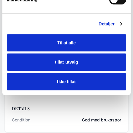
decoration
• Likely dating from the 1900s
Detaljer
• Measurements:
- 5.5cm long
Tillat alle
• Condition:
tillat utvalg
Good condition, some age-related wear and
light signs of use.
Ikke tillat
See photos for details.
DETAILS
Condition
God med bruksspor