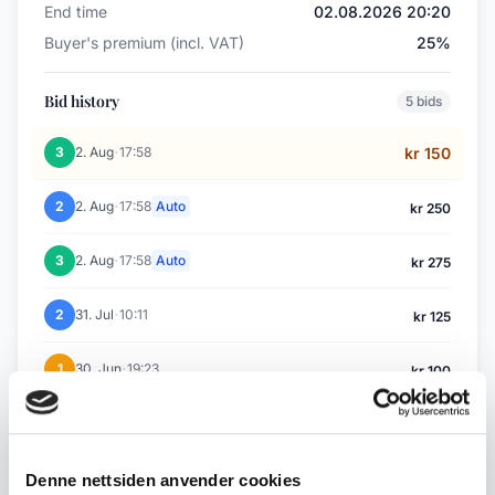
End time
02.08.2026 20:20
Buyer's premium (incl. VAT)
25%
Bid history
5 bids
·
3
2. Aug
17:58
kr 150
·
2
2. Aug
17:58
Auto
kr 250
·
3
2. Aug
17:58
Auto
kr 275
·
2
31. Jul
10:11
kr 125
·
1
30. Jun
19:23
kr 100
Back to July / August Auction
Denne nettsiden anvender cookies