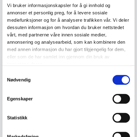
Vi bruker informasjonskapsler for å gi innhold og
annonser et personlig preg, for å levere sosiale
← Previous lot
Next lot →
#377
#379
mediefunksjoner og for å analysere trafikken vår. Vi deler
dessuten informasjon om hvordan du bruker nettstedet
vårt, med partnerne våre innen sosiale medier,
annonsering og analysearbeid, som kan kombinere den
med annen informasjon du har gjort tilgjengelig for dem,
Description
eller som de har samlet inn gjennom din bruk av
tjenestene deres.
Decorative cross-shaped silver pendant with
Samtykkevalg
filigree work and silver beads. The pendant is
Nødvendig
stamped 925 and features open, detailed
craftsmanship on both the front and back.
Egenskaper
• Stamped 925 (silver)
• Cross-shaped pendant
Statistikk
• Filigree work with silver beads
• No stone, the centre consists of silver
Markedsføring