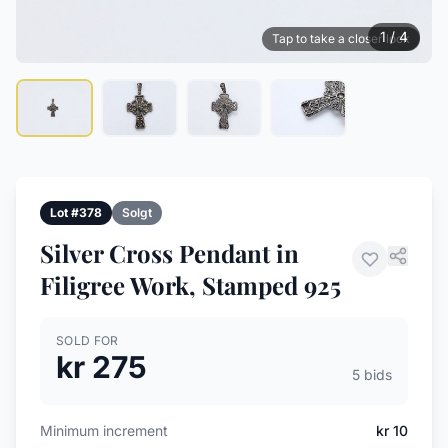
1 / 4
Tap to take a closer look
Lot #378
Solgt
Silver Cross Pendant in
Filigree Work, Stamped 925
SOLD FOR
kr 275
5 bids
Minimum increment
kr 10