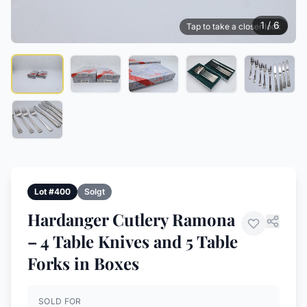
1 / 6
Tap to take a closer look
Lot #400
Solgt
Hardanger Cutlery Ramona
– 4 Table Knives and 5 Table
Forks in Boxes
SOLD FOR