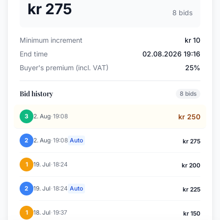
kr 275
8 bids
Minimum increment
kr 10
End time
02.08.2026 19:16
Buyer's premium (incl. VAT)
25%
Bid history
8 bids
·
3
2. Aug
19:08
kr 250
·
2
2. Aug
19:08
Auto
kr 275
·
1
19. Jul
18:24
kr 200
·
2
19. Jul
18:24
Auto
kr 225
·
1
18. Jul
19:37
kr 150