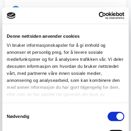
·
2
18. Jul
19:37
Auto
kr 175
·
2
16. Jul
17:40
kr 125
Denne nettsiden anvender cookies
·
1
30. Jun
14:24
kr 100
Vi bruker informasjonskapsler for å gi innhold og
annonser et personlig preg, for å levere sosiale
mediefunksjoner og for å analysere trafikken vår. Vi deler
Back to July / August Auction
dessuten informasjon om hvordan du bruker nettstedet
vårt, med partnerne våre innen sosiale medier,
annonsering og analysearbeid, som kan kombinere den
← Previous lot
Next lot →
med annen informasjon du har gjort tilgjengelig for dem,
#399
#401
eller som de har samlet inn gjennom din bruk av
tjenestene deres.
Samtykkevalg
Nødvendig
Description