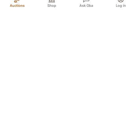
Auctions
Shop
Ask Oba
Log in
Your trusted source for authentic Norwegian antiques
and quality second-hand finds. We bring the treasures
of history to you with passion and expertise.
Myren 5A, 3718 Skien (For GPS Myren 12)
Døvleveien 3, 3170 Sem
Sliperivegen 28