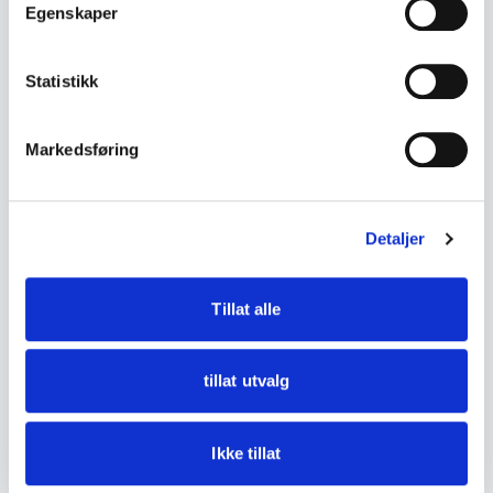
Egenskaper
Set of Hardanger Cutlery Ramona consisting of
4 table knives and 5 table forks, delivered in
original boxes.
Statistikk
• Hardanger Cutlery
Markedsføring
• Model: Ramona
• 4 table knives
• 5 table forks
Detaljer
• Original boxes included
• Appears as new in box
Tillat alle
• Stainless steel
• Likely produced in the late 20th century or
tillat utvalg
2000s
• Measurements:
Ikke tillat
- Standard size for table knives and table forks