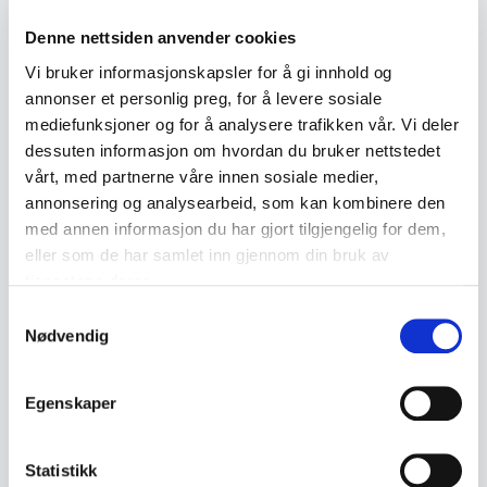
Denne nettsiden anvender cookies
Product details
Vi bruker informasjonskapsler for å gi innhold og
annonser et personlig preg, for å levere sosiale
Condition:
Pent brukt med naturlig patina
mediefunksjoner og for å analysere trafikken vår. Vi deler
SKU:
2000000001845
dessuten informasjon om hvordan du bruker nettstedet
Published:
30.03.2026
vårt, med partnerne våre innen sosiale medier,
annonsering og analysearbeid, som kan kombinere den
med annen informasjon du har gjort tilgjengelig for dem,
eller som de har samlet inn gjennom din bruk av
Similar products
tjenestene deres.
Other products you might like
Samtykkevalg
See all in Antiques
Nødvendig
Egenskaper
Statistikk