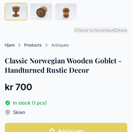
Save to favorites
Share
Hjem
Products
Antiques
Classic Norwegian Wooden Goblet -
Handturned Rustic Decor
kr 700
In stock (1 pcs)
Skien
Add to cart