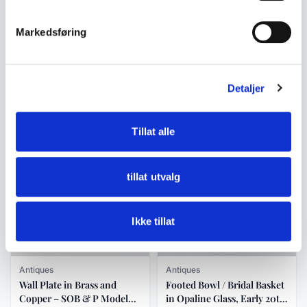
Markedsføring
Antiques
Antiques
Wall Plate in Brass and
Moonlight lamp / pendant
Ceramic, SOB & P Model
lamp in blue opaline glass
258, ca. 1900s
ca. 1930
Detaljer
kr 950
kr 4 500
Add to cart
Add to cart
Tillat alle
tillat utvalg
Ikke tillat
Antiques
Antiques
Wall Plate in Brass and
Footed Bowl / Bridal Basket
Copper – SOB & P Model
in Opaline Glass, Early 20th