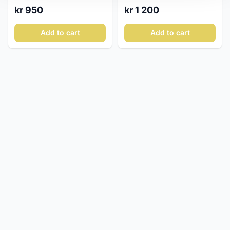
258 ca. 1900
Century
kr 950
kr 1 200
Add to cart
Add to cart