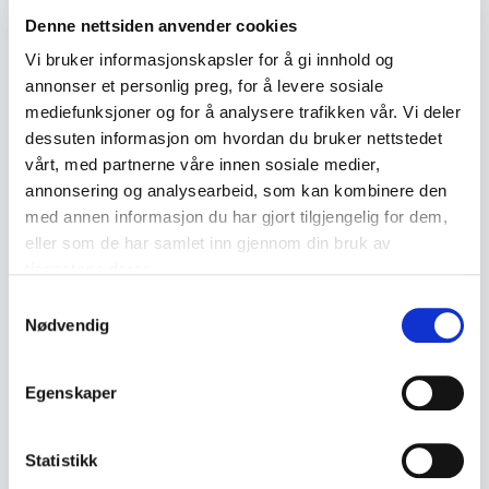
Denne nettsiden anvender cookies
Product details
Vi bruker informasjonskapsler for å gi innhold og
Condition:
Brukt stand med normale bruksspor og noe riper
annonser et personlig preg, for å levere sosiale
SKU:
2000000001760
mediefunksjoner og for å analysere trafikken vår. Vi deler
dessuten informasjon om hvordan du bruker nettstedet
Published:
27.03.2026
vårt, med partnerne våre innen sosiale medier,
annonsering og analysearbeid, som kan kombinere den
med annen informasjon du har gjort tilgjengelig for dem,
Similar products
eller som de har samlet inn gjennom din bruk av
tjenestene deres.
Other products you might like
Samtykkevalg
See all in Norwegian Porcelain
Nødvendig
Egenskaper
Statistikk