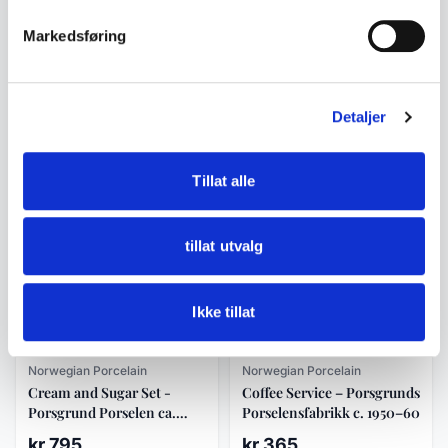
Markedsføring
Norwegian Porcelain
Norwegian Porcelain
Porsgrund Porselen Straw
Porsgrund Porselen Tureen
Pattern Dinner Plate 25 cm
with Lid, Straw Pattern
kr 490
kr 1 350
Detaljer
Add to cart
Add to cart
Tillat alle
tillat utvalg
Ikke tillat
Norwegian Porcelain
Norwegian Porcelain
Cream and Sugar Set -
Coffee Service – Porsgrunds
Porsgrund Porselen ca.
Porselensfabrikk c. 1950–60
1950
kr 795
kr 365