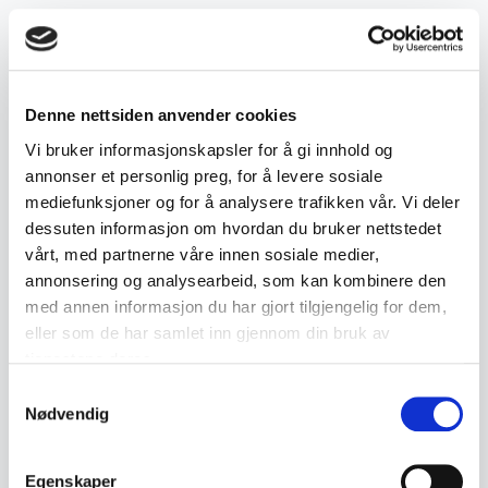
Product details
Denne nettsiden anvender cookies
Condition:
God vintage tilstand
SKU:
2000000006048
Vi bruker informasjonskapsler for å gi innhold og
annonser et personlig preg, for å levere sosiale
Published:
14.05.2026
mediefunksjoner og for å analysere trafikken vår. Vi deler
dessuten informasjon om hvordan du bruker nettstedet
Tags
vårt, med partnerne våre innen sosiale medier,
annonsering og analysearbeid, som kan kombinere den
Smykker
Ring
Gull
Lom
God vintage tilstand
med annen informasjon du har gjort tilgjengelig for dem,
eller som de har samlet inn gjennom din bruk av
tjenestene deres.
Samtykkevalg
Similar products
Nødvendig
Other products you might like
See all in Gold Jewellery
Egenskaper