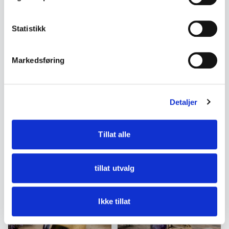
Statistikk
Markedsføring
Gold Jewellery
Detaljer
Gold Jewellery
Vintage King's Link
Vintage Knot Earrings with
Bracelet in 14K Gold (585),
Diamond, 14 Karat Gold
Men's / Women's
Tillat alle
kr 8 900
kr 5 950
Add to cart
Add to cart
tillat utvalg
Ikke tillat