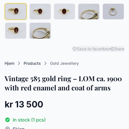
Save to favorites
Share
Hjem
Products
Gold Jewellery
Vintage 585 gold ring – LOM ca. 1900
with red enamel and coat of arms
kr 13 500
In stock (1 pcs)
Skien