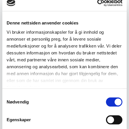
Antikviteter
Bondesølv
Denne nettsiden anvender cookies
Vi bruker informasjonskapsler for å gi innhold og
Brukt og Antikk
Bunad
annonser et personlig preg, for å levere sosiale
mediefunksjoner og for å analysere trafikken vår. Vi deler
dessuten informasjon om hvordan du bruker nettstedet
Dødsbo Rydder
Dødsbo ryddes
vårt, med partnerne våre innen sosiale medier,
annonsering og analysearbeid, som kan kombinere den
← Tilbake til ordboken
med annen informasjon du har gjort tilgjengelig for dem,
eller som de har samlet inn gjennom din bruk av
tjenestene deres.
Samtykkevalg
Nødvendig
Egenskaper