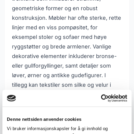
geometriske former og en robust
konstruksjon. Møbler har ofte sterke, rette
linjer med en viss pompøsitet, for
eksempel stoler og sofaer med høye
ryggstøtter og brede armlener. Vanlige
dekorative elementer inkluderer bronse-
eller gullforgyllinger, samt detaljer som
løver, ørner og antikke gudefigurer. I
tillegg kan tekstiler som silke og velur i
dype, rike farger ofte sees i Empire-
interiør.
Samlerverdi/interesse
Denne nettsiden anvender cookies
Empire-gjenstander har en betydelig
Vi bruker informasjonskapsler for å gi innhold og
samlerverdi, spesielt de som er i god