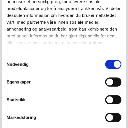
annonser et personlig preg, for å levere sosiale
stand eller har en spesiell historisk
mediefunksjoner og for å analysere trafikken vår. Vi deler
dessuten informasjon om hvordan du bruker nettstedet
tilknytning. Møbler, speil, lysestaker og
vårt, med partnerne våre innen sosiale medier,
malerier fra denne epoken er ettertraktet
annonsering og analysearbeid, som kan kombinere den
blant samlere og antikvitetshandlere.
med annen informasjon du har gjort tilgjengelig for dem,
eller som de har samlet inn gjennom din bruk av
Verdien kan variere avhengig av kvalitet,
tjenestene deres.
tilstand og opprinnelse, men generelt er
Samtykkevalg
Empire-stilen ansett som en av de mer
Nødvendig
prestisjetunge stilene innen antikviteter. I
dag er det også en økende interesse for
Egenskaper
Empire-stilen blant interiørdesignere som
ønsker å inkorporere klassiske elementer i
Statistikk
moderne rom.
Markedsføring