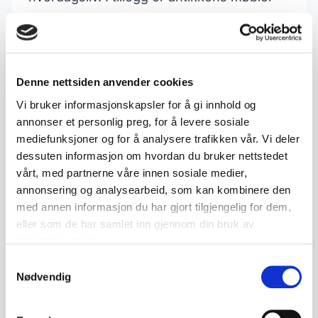
ofte karakterisert ved enkle linjer med
detaljerte utskjæringer.
Samlerverdi
Denne nettsiden anvender cookies
Antikviteter fra denne perioden har høy
Vi bruker informasjonskapsler for å gi innhold og
samlerverdi, både for deres historiske
annonser et personlig preg, for å levere sosiale
betydning og estetiske kvaliteter. Samlere
mediefunksjoner og for å analysere trafikken vår. Vi deler
er ofte interessert i både originale verk
dessuten informasjon om hvordan du bruker nettstedet
vårt, med partnerne våre innen sosiale medier,
samt reproduksjoner som kan gi et
annonsering og analysearbeid, som kan kombinere den
innblikk i antikkens stilart. Prisen på slike
med annen informasjon du har gjort tilgjengelig for dem,
gjenstander kan variere dramatisk basert
eller som de har samlet inn gjennom din bruk av
tjenestene deres.
på tilstand, opprinnelse og sjeldenhet.
Samtykkevalg
Nødvendig
Relaterte termer