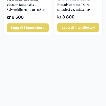
Bunadskniv med slire –
Vintage bunadslås –
sølvplett ca. midten av
Sylvsmidja ca. 1950-1980s
1900-tallet
kr 3 800
kr 6 500
Legg til i handlekurv
Legg til i handlekurv