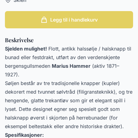
Legg til i handlekurv
Beskrivelse
Sjelden mulighet!
Flott, antikk halssølje / halsknapp til
bunad eller festdrakt, utført av den verdenskjente
bergensgullsmeden
Marius Hammer
(aktiv 1871–
1927).
Søljen består av tre tradisjonelle knapper (kupler)
dekorert med tvunnet sølvtråd (filigransteknikk), og tre
hengende, glatte trekantløv som gir et elegant spill i
lyset. Dette designet egner seg spesielt godt som
halsknapp øverst i skjorten på herrebunader (for
eksempel beltestakk eller andre historiske drakter).
Spesifikasjoner: