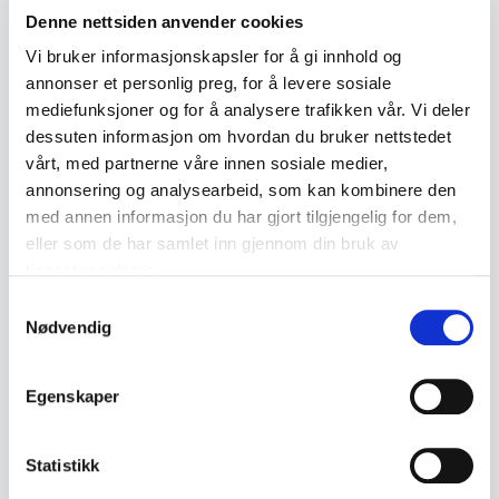
Denne nettsiden anvender cookies
Varenummer:
2000000006109
Publisert:
20.05.2026
Vi bruker informasjonskapsler for å gi innhold og
annonser et personlig preg, for å levere sosiale
mediefunksjoner og for å analysere trafikken vår. Vi deler
Emneord
dessuten informasjon om hvordan du bruker nettstedet
vårt, med partnerne våre innen sosiale medier,
Søljer og bunads tilbehør
830S
Marius
Hammer
annonsering og analysearbeid, som kan kombinere den
med annen informasjon du har gjort tilgjengelig for dem,
Halssølje
eller som de har samlet inn gjennom din bruk av
tjenestene deres.
Samtykkevalg
Lignende produkter
Nødvendig
Andre produkter som kan interessere deg
Egenskaper
Se alle i Søljer og bunads tilbehør
Statistikk