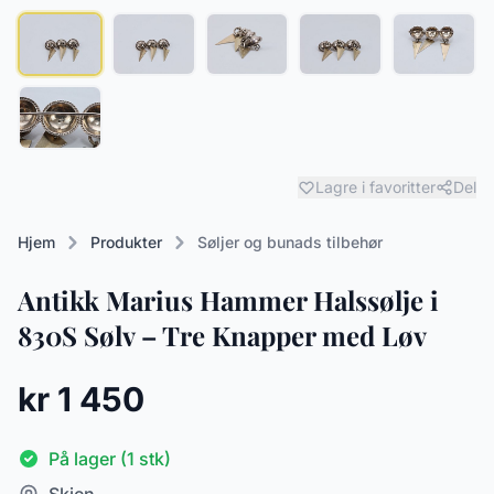
Lagre i favoritter
Del
Hjem
Produkter
Søljer og bunads tilbehør
Antikk Marius Hammer Halssølje i
830S Sølv – Tre Knapper med Løv
kr 1 450
På lager (1 stk)
Skien