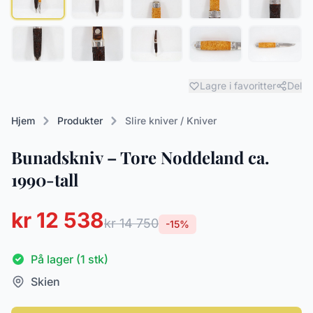
Lagre i favoritter
Del
Hjem
Produkter
Slire kniver / Kniver
Bunadskniv – Tore Noddeland ca.
1990-tall
kr 12 538
kr 14 750
-15%
På lager (1 stk)
Skien