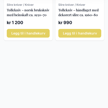
Slire kniver / Kniver
Slire kniver / Kniver
Tollekniv – norsk brukskniv
Tollekniv – håndlaget med
med beinskaft ca. 1950–70
dekorert slire ca. 1960–80
kr 1 200
kr 990
Legg til i handlekurv
Legg til i handlekurv