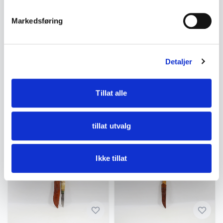
Markedsføring
Detaljer
Slire kniver / Kniver
Slire kniver / Kniver
Tollekniv – J. Kaasa med
Vintage slirekniv med ben
dekorert lærslire ca. 1950–
Tillat alle
skaft og lærslire – Norge ca.
70
kr 800
midten av 1900-tallet
kr 2 500
tillat utvalg
Legg til i handlekurv
Legg til i handlekurv
Ikke tillat