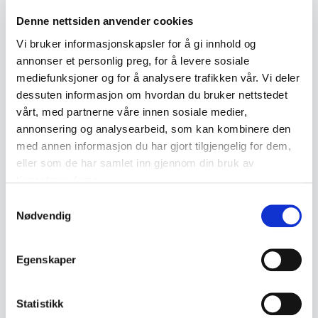
Denne nettsiden anvender cookies
Tilstand:
God stand
Varenummer:
2000000001913
Vi bruker informasjonskapsler for å gi innhold og
annonser et personlig preg, for å levere sosiale
Publisert:
30.03.2026
mediefunksjoner og for å analysere trafikken vår. Vi deler
dessuten informasjon om hvordan du bruker nettstedet
vårt, med partnerne våre innen sosiale medier,
Emneord
annonsering og analysearbeid, som kan kombinere den
Bunadskniv
Slire kniver / Kniver
Tore
Noddeland
med annen informasjon du har gjort tilgjengelig for dem,
eller som de har samlet inn gjennom din bruk av
Tall
tjenestene deres.
Samtykkevalg
Nødvendig
Lignende produkter
Andre produkter som kan interessere deg
Egenskaper
Se alle i Slire kniver / Kniver
Statistikk