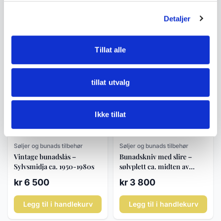
Bunadring i Oksidert Sølv
Halssølje i 830S Sølv – Tre
med Filigran – Str. 56/57 (18
Knapper med Løv
kr 595
kr 1 450
Detaljer
mm)
Legg til i handlekurv
Legg til i handlekurv
Tillat alle
tillat utvalg
Ikke tillat
Søljer og bunads tilbehør
Søljer og bunads tilbehør
Bunadskniv med slire –
Vintage bunadslås –
sølvplett ca. midten av
Sylvsmidja ca. 1950-1980s
1900-tallet
kr 3 800
kr 6 500
Legg til i handlekurv
Legg til i handlekurv