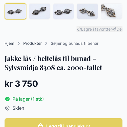
Lagre i favoritter
Del
Hjem
Produkter
Søljer og bunads tilbehør
Jakke lås / beltelås til bunad –
Sylvsmidja 830S ca. 2000-tallet
kr 3 750
På lager (1 stk)
Skien
Legg til i handlekurv