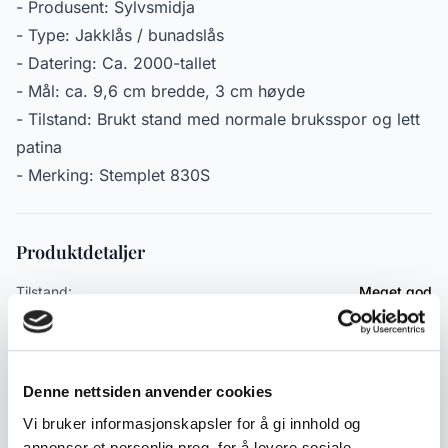
- Produsent: Sylvsmidja
- Type: Jakklås / bunadslås
- Datering: Ca. 2000-tallet
- Mål: ca. 9,6 cm bredde, 3 cm høyde
- Tilstand: Brukt stand med normale bruksspor og lett
patina
- Merking: Stemplet 830S
Produktdetaljer
Tilstand:
Meget god
Varenummer:
2000000005881
Publisert:
12.05.2026
Denne nettsiden anvender cookies
Emneord
Vi bruker informasjonskapsler for å gi innhold og
annonser et personlig preg, for å levere sosiale