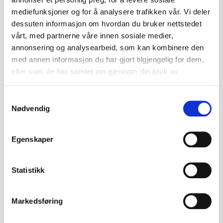
Søljer og bunads tilbehør
Sylvsmidja
Jakklås
mediefunksjoner og for å analysere trafikken vår. Vi deler
Beltelås
Bunad
dessuten informasjon om hvordan du bruker nettstedet
vårt, med partnerne våre innen sosiale medier,
annonsering og analysearbeid, som kan kombinere den
med annen informasjon du har gjort tilgjengelig for dem,
Lignende produkter
eller som de har samlet inn gjennom din bruk av
tjenestene deres.
Andre produkter som kan interessere deg
Samtykkevalg
Se alle i Søljer og bunads tilbehør
Nødvendig
Egenskaper
Statistikk
Markedsføring
Søljer og bunads tilbehør
Søljer og bunads tilbehør
Klassisk Rektangulær
Antikk Marius Hammer