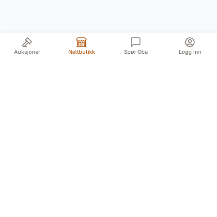
Auksjoner
Nettbutikk
Spør Oba
Logg inn
Din pålitelige kilde for autentiske antikviteter og
kvalitetsbrukte gjenstander. Vi formidler historiens
skatter med lidenskap og ekspertise.