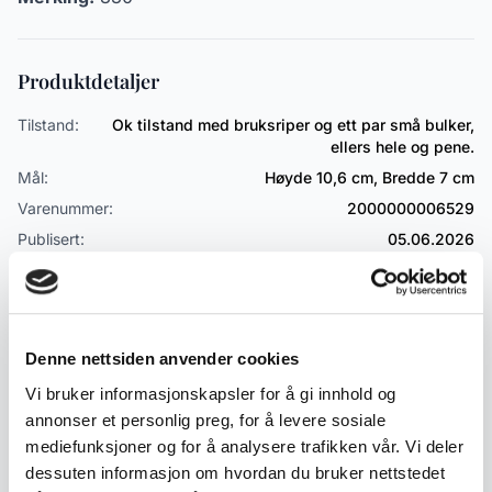
Produktdetaljer
Tilstand:
Ok tilstand med bruksriper og ett par små bulker,
ellers hele og pene.
Mål:
Høyde 10,6 cm, Bredde 7 cm
Varenummer:
2000000006529
Publisert:
05.06.2026
Emneord
Denne nettsiden anvender cookies
Sølv
Lysestaker
Produsent
sølv lysestaker
Vi bruker informasjonskapsler for å gi innhold og
vintage sølv
annonser et personlig preg, for å levere sosiale
mediefunksjoner og for å analysere trafikken vår. Vi deler
dessuten informasjon om hvordan du bruker nettstedet