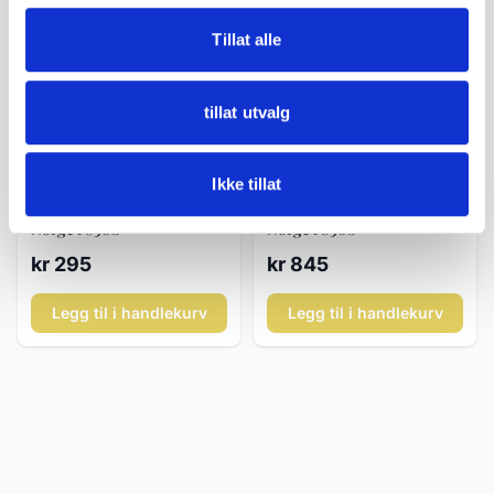
Tillat alle
tillat utvalg
Tele sølv
Tele sølv
Ikke tillat
Telesølv kaffeskje – Mylius
Telesølv kakegaffel – Mylius
Norge i 830S
Norge i 830S
kr 295
kr 845
Legg til i handlekurv
Legg til i handlekurv