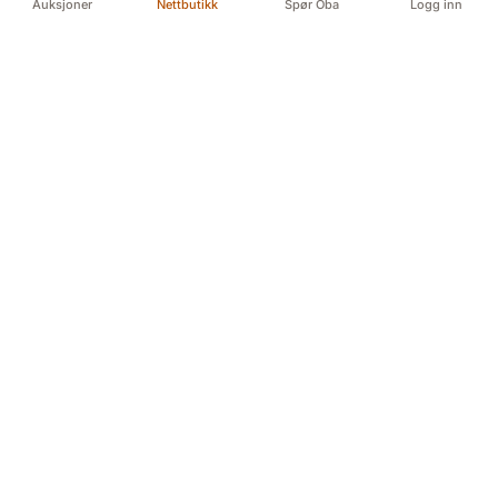
Auksjoner
Nettbutikk
Spør Oba
Logg inn
Din pålitelige kilde for autentiske antikviteter og
kvalitetsbrukte gjenstander. Vi formidler historiens
skatter med lidenskap og ekspertise.
Myren 5A, 3718 Skien (For GPS Myren 12)
Døvleveien 3, 3170 Sem
Sliperivegen 28