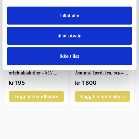
Tillat alle
tillat utvalg
Ikke tillat
Gamle leker
Gamle leker
Vintage dartpiler i
Lekebil VW pickup –
originalpakning – M.Y.
Åsmund Lærdal ca. 1950–60
Tournament Darts ca. 1970–
- Tomte Lærdal
kr 195
kr 1 800
80
Legg til i handlekurv
Legg til i handlekurv