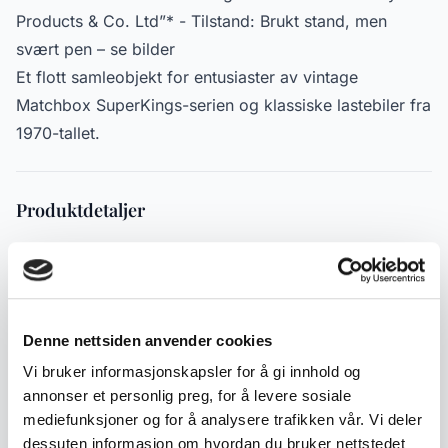
Products & Co. Ltd”* - Tilstand: Brukt stand, men
svært pen – se bilder
Et flott samleobjekt for entusiaster av vintage
Matchbox SuperKings-serien og klassiske lastebiler fra
1970-tallet.
Produktdetaljer
Varenummer:
2000000000800
Publisert:
21.10.2025
Denne nettsiden anvender cookies
Emneord
Vi bruker informasjonskapsler for å gi innhold og
Nyheter
Gamle leker
annonser et personlig preg, for å levere sosiale
mediefunksjoner og for å analysere trafikken vår. Vi deler
dessuten informasjon om hvordan du bruker nettstedet