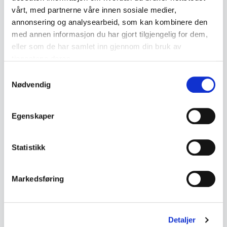
vårt, med partnerne våre innen sosiale medier,
Lignende produkter
annonsering og analysearbeid, som kan kombinere den
med annen informasjon du har gjort tilgjengelig for dem,
Andre produkter som kan interessere deg
eller som de har samlet inn gjennom din bruk av
Se alle i Gamle leker
tjenestene deres.
Samtykkevalg
Nødvendig
Egenskaper
Statistikk
Gamle leker
Gamle leker
Vintage modellbåt med
Blikkleke brannbil –
motor og esker – Union
Modern Toys Japan ca.
Markedsføring
Craft / Langcraft ca. 1950–
1950–60
kr 2 200
kr 895
60
Legg til i handlekurv
Legg til i handlekurv
Detaljer