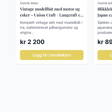
Gamle leker
Gamle le
Vintage modellbåt med motor og
Blikkle
esker – Union Craft / Langcraft ca.
Japan c
1950–60
Komplett vintage sett med modellbåt i
Sjelden o
tre, batteridrevet påhengsmotor og
japansk
origina...
produsert
kr 2 200
kr 8
Legg til i handlekurv
L