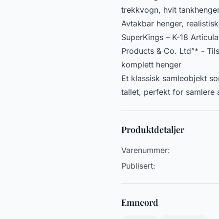
trekkvogn, hvit tankhenge
Avtakbar henger, realistis
SuperKings – K-18 Articul
Products & Co. Ltd”* - Til
komplett henger
Et klassisk samleobjekt s
tallet, perfekt for samlere
Produktdetaljer
Varenummer:
Publisert:
Emneord