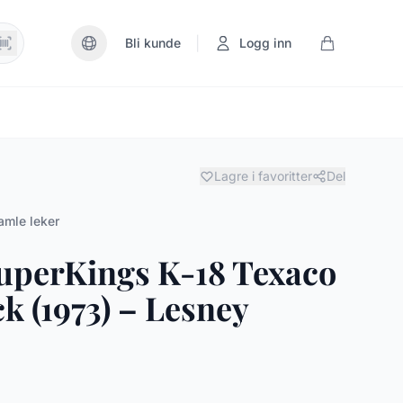
|
Bli kunde
Logg inn
Lagre i favoritter
Del
amle leker
uperKings K-18 Texaco
k (1973) – Lesney