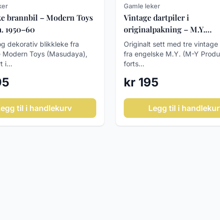
ker
Gamle leker
ke brannbil – Modern Toys
Vintage dartpiler i
a. 1950–60
originalpakning – M.Y.
Tournament Darts ca. 197
g dekorativ blikkleke fra
Originalt sett med tre vintage 
e Modern Toys (Masudaya),
fra engelske M.Y. (M-Y Produ
 i...
forts...
95
kr 195
egg til i handlekurv
Legg til i handleku