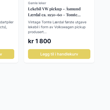
Gamle leker
Lekebil VW pickup – Åsmund
Lærdal ca. 1950–60 - Tomte
0–80
Lærdal
dartpiler
Vintage Tomte Lærdal første utgave
cts),
lekebil i form av Volkswagen pickup
produsert...
kr 1 800
rv
Legg til i handlekurv