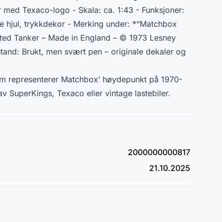
r med Texaco-logo - Skala: ca. 1:43 - Funksjoner:
ke hjul, trykkdekor - Merking under: *“Matchbox
ated Tanker – Made in England – © 1973 Lesney
stand: Brukt, men svært pen – originale dekaler og
om representerer Matchbox’ høydepunkt på 1970-
 av SuperKings, Texaco eller vintage lastebiler.
2000000000817
21.10.2025