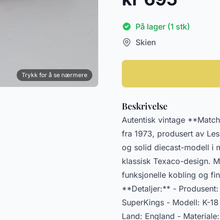
På lager (1 stk)
Skien
Trykk for å se nærmere
Beskrivelse
Autentisk vintage **Match
fra 1973, produsert av Les
og solid diecast-modell i 
klassisk Texaco-design. Mod
funksjonelle kobling og fin
**Detaljer:** - Produsent
SuperKings - Modell: K-18
Land: England - Materiale: