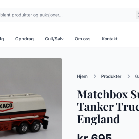
lg
Oppdrag
Gull/Sølv
Om oss
Kontakt
Hjem
Produkter
G
Matchbox S
Tanker Truc
England
kr 695