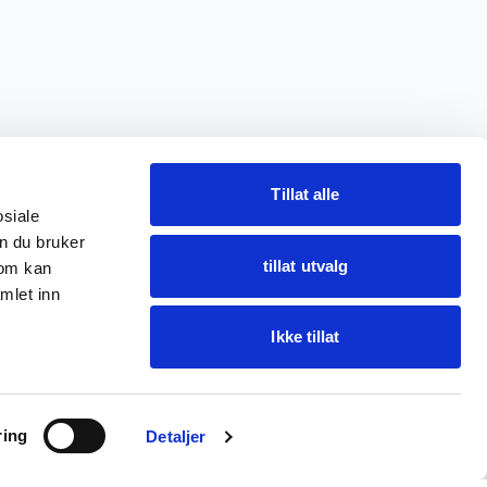
Tillat alle
osiale
n du bruker
tillat utvalg
som kan
mlet inn
Ikke tillat
Spør Oba
ring
Finn varer · få hjelp
Detaljer